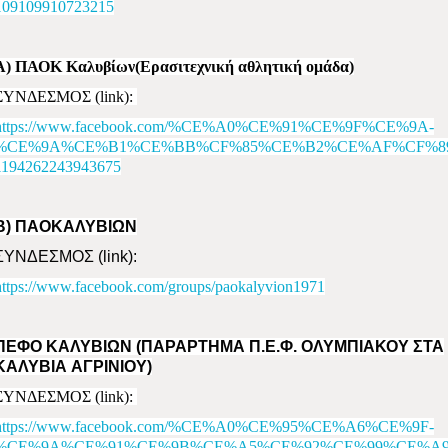
109109910723215
Α) ΠΑΟΚ Καλυβίων(
Ερασιτεχνική αθλητική ομάδα)
ΣΥΝΔΕΣΜΟΣ (
link)
:
https://www.facebook.com/%CE%A0%CE%91%CE%9F%CE%9A-
%CE%9A%CE%B1%CE%BB%CF%85%CE%B2%CE%AF%CF%8
1194262243943675
Β) ΠΑΟΚΑΛΥΒΙΩΝ
ΣΥΝΔΕΣΜΟΣ (
link)
:
https://www.facebook.com/groups/paokalyvion1971
ΠΕΦΟ ΚΑΛΥΒΙΩΝ (ΠΑΡΑΡΤΗΜΑ Π.Ε.Φ. ΟΛΥΜΠΙΑΚΟΥ ΣΤΑ
ΚΑΛΥΒΙΑ AΓΡΙΝΙΟΥ)
ΣΥΝΔΕΣΜΟΣ (
link)
:
https://www.facebook.com/%CE%A0%CE%95%CE%A6%CE%9F-
%CE%9A%CE%91%CE%9B%CE%A5%CE%92%CE%99%CE%A9