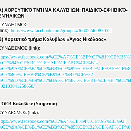
Α) ΧΟΡΕΥΤΙΚΌ ΤΜΉΜΑ ΚΑΛΥΒΊΩΝ: ΠΑΙΔΙΚΌ-ΕΦΗΒΙΚΌ-
ΕΝΉΛΙΚΩΝ
ΣΥΝΔΕΣΜΟΣ
link)
:
https://www.facebook.com/groups/436602246983052
Β) Χορευτικό τμήμα Καλυβίων «Άγιος Νικόλαος»
ΣΥΝΔΕΣΜΟΣ (
link)
:
https://www.facebook.com/%CE%A7%CE%BF%CF%81%CE%
%CF%84%CE%BC%CE%AE%CE%BC%CE%B1-
%CE%9A%CE%B1%CE%BB%CF%85%CE%B2%CE%AF%CF%8
%CE%86%CE%B3%CE%B9%CE%BF%CF%82-
%CE%9D%CE%B9%CE%BA%CF%8C%CE%BB%CE%B1%CE%B
102103041258658/
ΤΟΕΒ Καλυβίων (
Υπηρεσία)
ΣΥΝΔΕΣΜΟΣ (
link)
:
https://www.facebook.com/%CE%A4%CE%9F%CE%95%CE%92-
%CE%9A%CE%B1%CE%BB%CF%85%CE%B2%CE%AF%CF%8