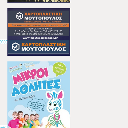
9%CE%BD-
%CE%9D-