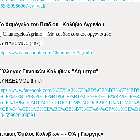
265450986967/?v=wall
Το Χαμόγελο του Παιδιού - Καλύβια Αγρινίου
@Chamogelo.Agrinio
· Μη κερδοσκοπικός οργανισμός
ΣΥΝΔΕΣΜΟΣ (
link)
:
https://www.facebook.com/Chamogelo.Agrinio
Σύλλογος Γυναικών Καλυβίων "Δήμητρα"
ΣΥΝΔΕΣΜΟΣ (
link)
:
https://www.facebook.com/%CE%A3%CF%8D%CE%BB%CE%
%CE%93%CF%85%CE%BD%CE%B1%CE%B9%CE%BA%CF%8
%CE%9A%CE%B1%CE%BB%CF%85%CE%B2%CE%AF%CF%8
%CE%94%CE%AE%CE%BC%CE%B7%CF%84%CF%81%CE%B1
134559620408391
Ιππικός Όμιλος Καλυβίων – «Ο Άη Γιώργης»