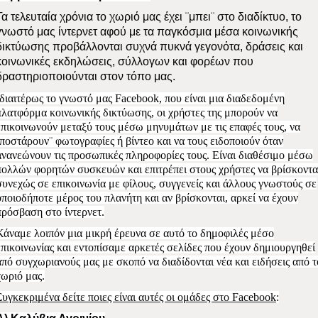
Τα τελευταία χρόνια το χωριό μας έχει ¨μπει¨ στο διαδίκτυο, το
γνωστό μας ίντερνετ αφού με τα παγκόσμια μέσα κοινωνικής
δικτύωσης προβάλλονται συχνά πυκνά γεγονότα, δράσεις και
κοινωνικές εκδηλώσεις, σύλλογων και φορέων που
δραστηριοποιούνται στον τόπο μας.
Ιδιαιτέρως το γνωστό μας Facebook, που είναι μια διαδεδομένη
πλατφόρμα κοινωνικής δικτύωσης, οι χρήστες της μπορούν να
επικοινωνούν μεταξύ τους μέσω μηνυμάτων με τις επαφές τους, να
¨ποστάρουν¨ φωτογραφίες ή βίντεο και να τους ειδοποιούν όταν
ανανεώνουν τις προσωπικές πληροφορίες τους. Είναι διαθέσιμο μέσω
πολλών φορητών συσκευών και επιτρέπει στους χρήστες να βρίσκοντα
συνεχώς σε επικοινωνία με φίλους, συγγενείς και άλλους γνωστούς σε
οποιοδήποτε μέρος του πλανήτη και αν βρίσκονται, αρκεί να έχουν
πρόσβαση στο ίντερνετ.
Κάναμε λοιπόν μια μικρή έρευνα σε αυτό το δημοφιλές μέσο
επικοινωνίας και εντοπίσαμε αρκετές σελίδες που έχουν δημιουργηθεί
από συγχωριανούς μας με σκοπό να διαδίδονται νέα και ειδήσεις από τ
χωριό μας.
Συγκεκριμένα δείτε ποιες είναι αυτές οι ομάδες στο Facebook
: