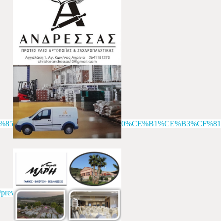
BB%CF%85%CE%B2%CE%B9%CE%B1%20%CE%B1%CE%B3%CF%8
/preview