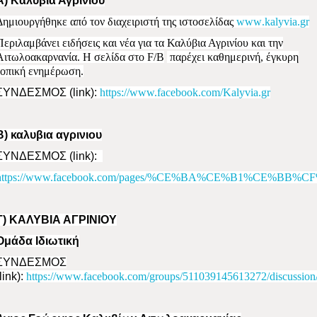
Α) Καλύβια Αγρινίου
Δημιουργήθηκε από τον διαχειριστή της ιστοσελίδας
www
.
kalyvia
.
gr
Περιλαμβάνει ειδήσεις και νέα για τα Καλύβια Αγρινίου και την
Αιτωλοακαρνανία. Η σελίδα στο
F
/
B
παρέχει καθημερινή, έγκυρη
τοπική ενημέρωση.
ΣΥΝΔΕΣΜΟΣ (
link)
:
https://www.facebook.com/Kalyvia.gr
Β) καλυβια αγρινιου
ΣΥΝΔΕΣΜΟΣ (
link)
:
https://www.facebook.com/pages/%CE%BA%CE%B1%CE%
Γ) ΚΑΛΥΒΙΑ ΑΓΡΙΝΙΟΥ
Ομάδα Ιδιωτική
ΣΥΝΔΕΣΜΟΣ
link)
:
https://www.facebook.com/groups/511039145613272/discussion