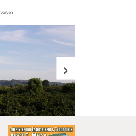
ινωνία
›