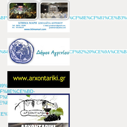
CE%B9%CE%BF%CF%82%20%CE%93%CE%B5%CF%8E%CF%81
%AC%CF%84%CE%B1%CE%BD%CE%BF%CF%82%20%CE%9A%CE%
F%89%CE%B4%CE%AF%CE%B1-
F%8E%CE%BD-
F%89%CE%BD-
%BF%CF%85-
E%BF%CF%82-