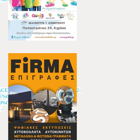
BB%CE%BF%CE%B3%CE%BF%CF%82-
E%CE%BD-
9%CE%BD-
-