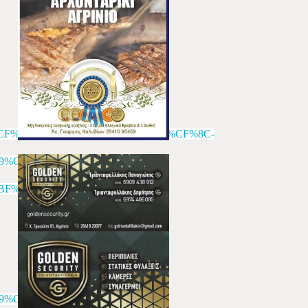
B5%CF%85%CF%84%CE%B9%CE%BA%CF%8C-
9%CE%BD-
F%CF%82-
9%CE%BD-