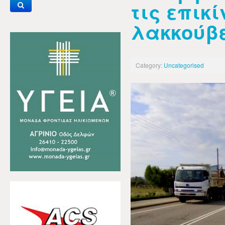
τις επικ
λακκούβ
Category:
Uncategorised