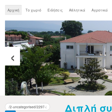
Αρχική
Το χωριό
Ειδήσεις
Αθλητικά
Αγροτικά
‹
Διπλή συ