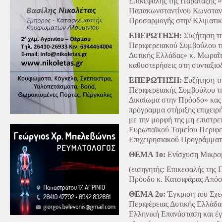
Επικεφαλής της Παράταξης «
Παπακωνσταντίνου Κωνσταντί
Προσαρμογής στην Κλιματική
ΕΠΕΡΩΤΗΣΗ:
Συζήτηση τη
Περιφερειακού Συμβούλου τ
Δυτικής Ελλάδας» κ. Μωραΐτ
καθυστερήσεις στη συνταξι
ΕΠΕΡΩΤΗΣΗ:
Συζήτηση τη
Περιφερειακής Συμβούλου
Δικαίωμα στην Πρόοδο» κας 
πρόγραμμα στήριξης επιχει
με την μορφή της μη επιστρ
Ευρωπαϊκού Ταμείου Περιφερ
Επιχειρησιακού Προγράμματ
ΘΕΜΑ 1ο:
Ενίσχυση Μικρομ
(εισηγητής: Επικεφαλής της
Πρόοδο κ. Κατσιφάρας Απόσ
ΘΕΜΑ 2ο:
Έγκριση του Σχε
Περιφέρειας Δυτικής Ελλάδας
Ελληνική Επανάσταση και έγ