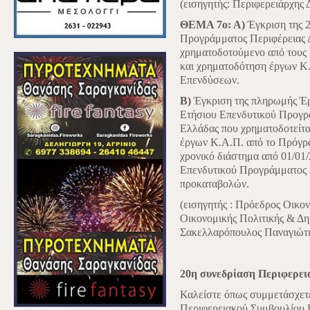
(εισηγητής: Περιφερειάρχης
ΘΕΜΑ 7ο: Α)
Έγκριση της 
Προγράμματος Περιφέρειας 
χρηματοδοτούμενο από τους 
και χρηματοδότηση έργων Κ
Επενδύσεων.
Β)
Έγκριση της πληρωμής Έρ
Ετήσιου Επενδυτικού Προγρά
Ελλάδας που χρηματοδοτείτα
έργων Κ.Α.Π. από το Πρόγρ
χρονικό διάστημα από 01/01/
Επενδυτικού Προγράμματος 2
προκαταβολών.
(εισηγητής : Πρόεδρος Οικον
Οικονομικής Πολιτικής & Δη
Σακελλαρόπουλος Παναγιώτ
20η συνεδρίαση Περιφερει
Καλείστε όπως συμμετάσχετ
Περιφερειακού Συμβουλίου Π