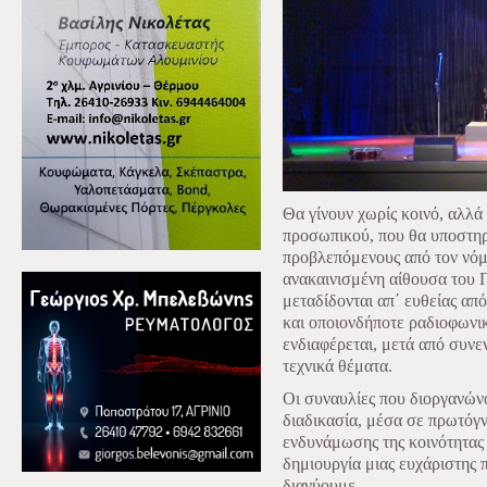
Θα γίνουν χωρίς κοινό, αλλά
προσωπικού, που θα υποστηρί
προβλεπόμενους από τον νόμ
ανακαινισμένη αίθουσα του 
μεταδίδονται απ΄ ευθείας α
και οποιονδήποτε ραδιοφωνι
ενδιαφέρεται, μετά από συνε
τεχνικά θέματα.
Οι συναυλίες που διοργανώνο
διαδικασία, μέσα σε πρωτόγν
ενδυνάμωσης της κοινότητας
δημιουργία μιας ευχάριστης π
διανύουμε.