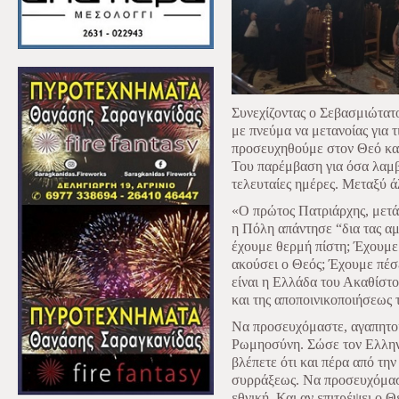
Συνεχίζοντας ο Σεβασμιώτατο
με πνεύμα να μετανοίας για τ
προσευχηθούμε στον Θεό και 
Του παρέμβαση για όσα λαμβ
τελευταίες ημέρες. Μεταξύ ά
«Ο πρώτος Πατριάρχης, μετά 
η Πόλη απάντησε “δια τας α
έχουμε θερμή πίστη; Έχουμε
ακούσει ο Θεός; Έχουμε πέσ
είναι η Ελλάδα του Ακαθίστ
και της αποποινικοποιήσεως
Να προσευχόμαστε, αγαπητοί
Ρωμηοσύνη. Σώσε τον Ελληνι
βλέπετε ότι και πέρα από τη
συρράξεως. Να προσευχόμαστ
εθνική. Και αν επιτρέψει ο Θ