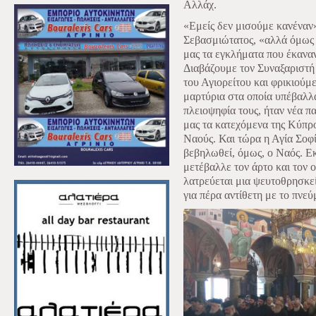
Αλλάχ.
«Εμείς δεν μισούμε κανέναν»
Σεβασμιώτατος, «αλλά όμως 
μας τα εγκλήματα που έκαναν
Διαβάζουμε τον Συναξαριστ
του Αγιορείτου και φρικιούμ
μαρτύρια στα οποία υπέβαλλ
πλειοψηφία τους, ήταν νέα π
μας τα κατεχόμενα της Κύπρ
Ναούς. Και τώρα η Αγία Σοφί
βεβηλωθεί, όμως, ο Ναός. Εκ
μετέβαλλε τον άρτο και τον 
λατρεύεται μια ψευτοθρησκεία
για πέρα αντίθετη με το πνε