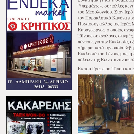
Ὑ
περμάχ
ῳ
», σε πολλές κεντ
του Μεσολογγίου. Στον Ιερό
τον Παρακλητικό Κανόνα προ
Πρωτοσύγκελλος της Ιεράς 
Καραγεώργος, ο οποίος αναφ
Έθνους σε ανάλογες στιγμές,
πένθους για την Εκκλησία, ε
σήμερα, κατά την οποία βεβ
Εκκλησιά του Γένους μας, η
πόλεων της Κωνσταντινουπό
Εκ του Γραφείου Τύπου και 