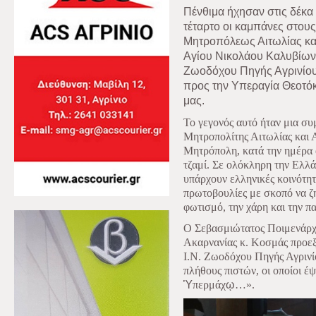
Πένθιμα ήχησαν στις δέκα 
τέταρτο οι καμπάνες στους
Μητροπόλεως Αιτωλίας και
Αγίου Νικολάου Καλυβίων
Ζωοδόχου Πηγής Αγρινίου
προς την Υπεραγία Θεοτόκ
μας.
Το γεγονός αυτό ήταν μια σ
Μητροπολίτης Αιτωλίας και Α
Μητρόπολη, κατά την ημέρα α
τζαμί. Σε ολόκληρη την Ελλά
υπάρχουν ελληνικές κοινότη
πρωτοβουλίες με σκοπό να ζη
φωτισμό, την χάρη και την π
Ο Σεβασμιώτατος Ποιμενάρχη
Ακαρνανίας κ. Κοσμάς προε
Ι.Ν. Ζωοδόχου Πηγής Αγρινί
πλήθους πιστών, οι οποίοι έψ
Ὑ
περμάχ
ῳ
…».