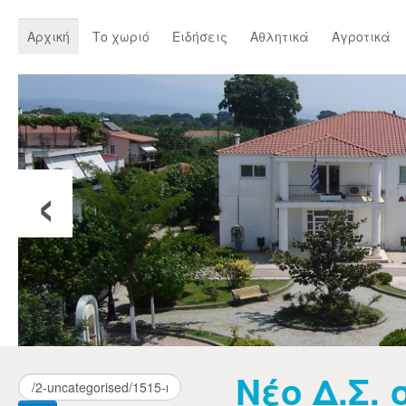
Αρχική
Το χωριό
Ειδήσεις
Αθλητικά
Αγροτικά
‹
Nέο Δ.Σ. 