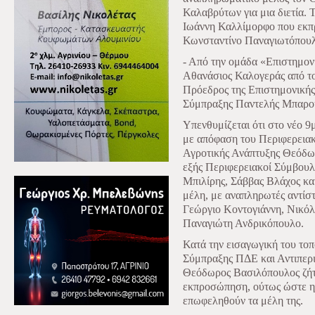
Καλαβρύτων για μια διετία. 
Ιωάννη Καλλίμορφο που εκπρ
Κωνσταντίνο Παναγιωτόπο
- Από την ομάδα «Επιστημονι
Αθανάσιος Καλογεράς από τ
Πρόεδρος της Επιστημονικής
Σύμπραξης Παντελής Μπαρο
Υπενθυμίζεται ότι στο νέο 
με απόφαση του Περιφερειακ
Αγροτικής Ανάπτυξης Θεόδω
εξής Περιφερειακοί Σύμβουλ
Μπιλίρης, Σάββας Βλάχος κα
μέλη, με αναπληρωτές αντίσ
Γεώργιο Κοντογιάννη, Νικό
Παναγιώτη Ανδρικόπουλο.
Κατά την εισαγωγική του το
Σύμπραξης ΠΔΕ και Αντιπερι
Θεόδωρος Βασιλόπουλος ζήτ
εκπροσώπηση, ούτως ώστε η ε
επωφεληθούν τα μέλη της.