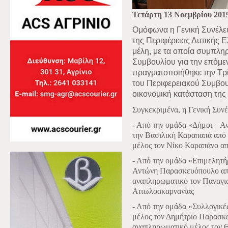
Τετάρτη 13 Νοεμβρίου 201
Ομόφωνα η Γενική Συνέλε
της Περιφέρειας Δυτικής Ε
μέλη, με τα οποία συμπλη
Συμβουλίου για την επόμεν
πραγματοποιήθηκε την Τρ
του Περιφερειακού Συμβου
οικονομική κατάσταση της ε
Συγκεκριμένα, η Γενική Συν
- Από την ομάδα «Δήμοι – Αν
την Βασιλική Καραπαπά από 
μέλος τον Νίκο Καραπάνο α
- Από την ομάδα «Επιμελητήρ
Αντώνη Παρασκευόπουλο από
αναπληρωματικό τον Παναγιώ
Αιτωλοακαρνανίας
- Από την ομάδα «Συλλογικέ
μέλος τον Δημήτριο Παρασκ
αναπληρωματικό μέλος τον 