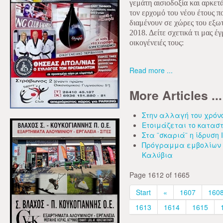
γεμάτη αισιοδοξία και αρκετ
τον ερχομό του νέου έτους π
διαμένουν σε χώρες του εξωτε
2018. Δείτε σχετικά τι μας έ
οικογένειές τους:
Read more ...
More Articles ...
Στην αλλαγή του χρό
Ετοιμάζεται το καταστ
Στα ¨σκαριά¨ η ίδρυση
Πρόγραμμα εμβολίων σ
Καλύβια
Page 1612 of 1665
Start
«
1607
160
1613
1614
1615