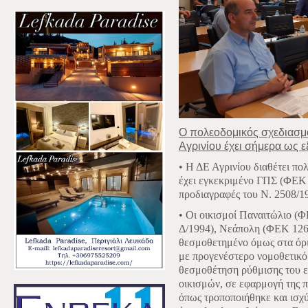
Ο πολεοδομικός σχεδιασμό
Αγρινίου έχει σήμερα ως ε
• Η ΔΕ Αγρινίου διαθέτει πο
έχει εγκεκριμένο ΓΠΣ (ΦΕΚ
προδιαγραφές του Ν. 2508/1
• Οι οικισμοί Παναιτώλιο (
Δ/1994), Νεάπολη (ΦΕΚ 126
θεσμοθετημένο όμως στα όρι
με προγενέστερο νομοθετικό 
θεσμοθέτηση ρύθμισης του ε
οικισμών, σε εφαρμογή της π
όπως τροποποιήθηκε και ισχ