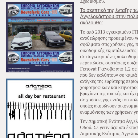
Σχεδιασμού.
Το σκεπτικό της ένταξης τ
Αγγελοκάστρου στην πολύ 
ακόλουθο:
Το από 2013 εγκεκριμένο ΓΠ
αναθεώρησης προκειμένου ν
σφάλματα στις χρήσεις γης,
οικοδομικής εκμετάλλευσης
σε συγκεκριμένες πολεοδομι
περιπτώσεις συστάσεις οριζ
Γειτονιά Γκένοβα από 1,2 σ
που δεν καλύπτουν σε καμιά 
ανάγκες της ευρύτερης περι
χοιροτροφικών και κτηνοτρο
βραχίονα της τοπικής και όχι
σε χρήσεις γης εντός του πο
οποίες ακυρώνουν οικονομικ
εναρμόνισης των χρήσεων γη
Την Δημοτική Ενότητα Αγγελο
Οδού. Σε γειτνιάζουσα έκτασ
Δημοτικής Ενότητας Αγγελοκ