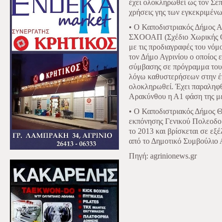
έχει ολοκληρωθεί ως τον Σεπ
χρήσεις γης των εγκεκριμέν
• Ο Καποδιστριακός Δήμος Α
ΣΧΟΟΑΠ (Σχέδιο Χωρικής Ο
με τις προδιαγραφές του νόμ
τον Δήμο Αγρινίου ο οποίος 
σύμβασης σε πρόγραμμα του
λόγω καθυστερήσεων στην έγ
ολοκληρωθεί. Έχει παραληφθ
Αρακύνθου η Α1 φάση της με
• Ο Καποδιστριακός Δήμος Θ
εκπόνησης Γενικού Πολεοδο
το 2013 και βρίσκεται σε εξ
από το Δημοτικό Συμβούλιο 
Πηγή: agrinionews.gr