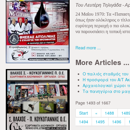
Του Λευτέρη Τηλιγάδα - Αρ
24 Μαΐου 1970: Τα «Παπαστρ
όπως ήταν ολόκληρος ο τίτλος
ευρύτερη περιοχή ο πιο ολοκ
να παρουσιάσει η τοπική ιστο
Read more ...
More Articles ...
Ο παλιός σταθμός του
Η προσφορά του Α/Τ Ακ
Αρχαιολογικοί χώροι 
Τα πανηγύρια στο μα
Page 1493 of 1667
Start
«
1488
148
1494
1495
1496