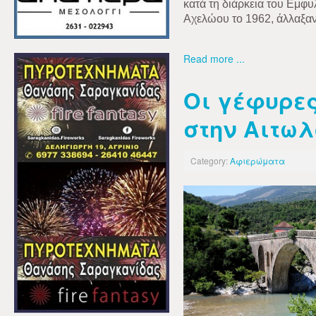
κατά τη διάρκεια του Εμφ
Αχελώου το 1962, άλλαξ
Read more ...
Οι γέφυρε
στην Αιτω
Category:
Αφιερώματα