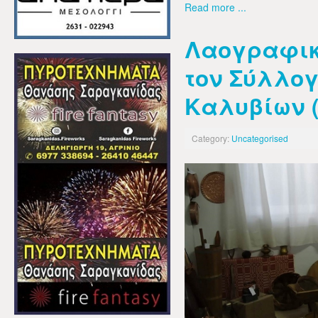
Read more ...
Λαογραφικ
τον Σύλλο
Καλυβίων (
Category:
Uncategorised