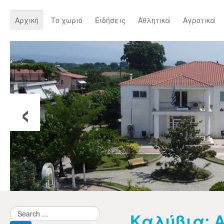
Αρχική
Το χωριό
Ειδήσεις
Αθλητικά
Αγροτικά
‹
Καλύβια: Α