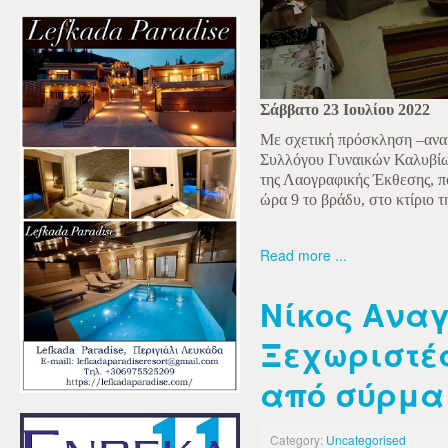
Σάββατο 23 Ιουλίου 2022
Με σχετική πρόσκληση –ανακ
Συλλόγου Γυναικών Καλυβί
της Λαογραφικής Έκθεσης, πο
ώρα 9 το βράδυ, στο κτίριο 
Read more ...
Νίκος Ανα
Ξεχωριστές
από σύρμα
Category:
Uncategorised