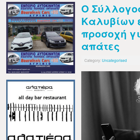
Ο Σύλλογο
Καλυβίων 
προσοχή γ
απάτες
Category:
Uncategorised