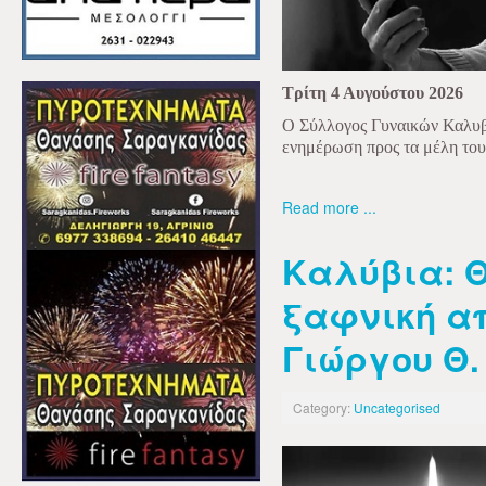
Τρίτη 4 Αυγούστου 2026
Ο Σύλλογος Γυναικών Καλυβ
ενημέρωση προς τα μέλη του 
Read more ...
Καλύβια: Θ
ξαφνική α
Γιώργου Θ
Category:
Uncategorised