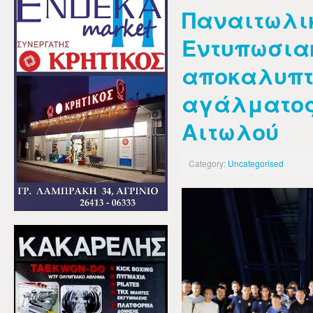
Παναιτωλι
Εντυπωσιακ
αποκαλυπτ
αγάλματος
Αιτωλού
Category:
Uncategorised