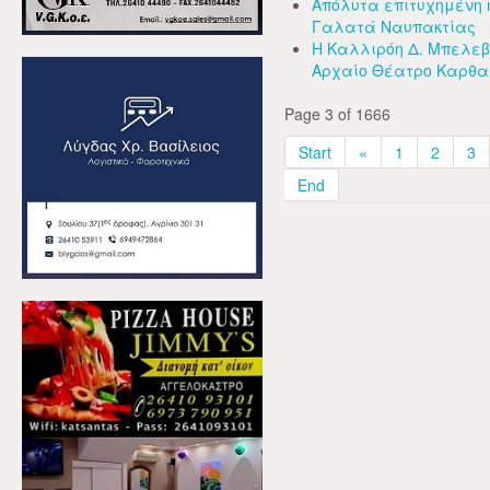
Απόλυτα επιτυχημένη η
Γαλατά Ναυπακτίας
Η Καλλιρόη Δ. Μπελεβ
Αρχαίο Θέατρο Καρθα
Page 3 of 1666
Start
«
1
2
3
End