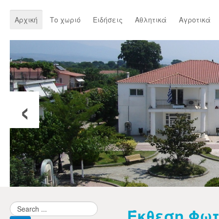
Αρχική
Το χωριό
Ειδήσεις
Αθλητικά
Αγροτικά
‹
Έκθεση Φω