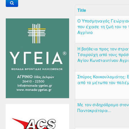
Title
Ο Υποσμηναγός Γεώργιο
που έχασε τη ζωή του το 
Αγρίνιο
Η βοήθεια προς τον στρα
Τσαρούχη από τους πρόσ
Αγίου Κωνσταντίνου Αγρι
Σπύρος Κουκουλομάτης: 
από το μέτωπο του πολέ
Με τον σιδηρόδρομο στον
Παντοκράτορα...