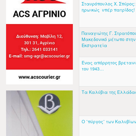
Σταυρόπουλος Χ. Σπύρος
ηρωικώς υπέρ πατρίδος!
Παναγιώτης Γ. Στρατόπου
Μακεδονικό μέτωπο στην
Εκστρατεία
Ένας απόρρητος βρετανι
του 1943…
Τα Καλύβια της Ελλάδ
Ο ¨πύργος¨ των Καλυβίων.