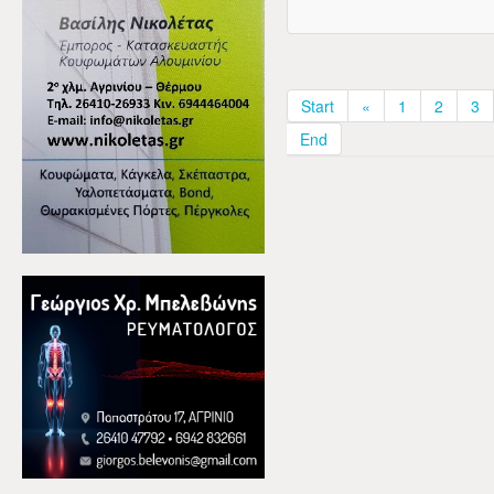
Start
«
1
2
3
End