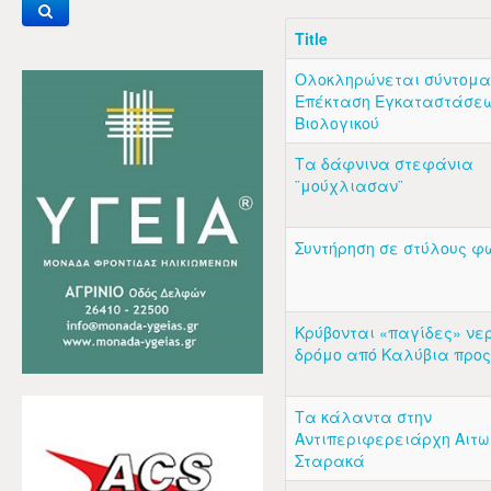
Title
Ολοκληρώνεται σύντομα
Επέκταση Εγκαταστάσεω
Βιολογικού
Τα δάφνινα στεφάνια
¨μούχλιασαν¨
Συντήρηση σε στύλους φ
Κρύβονται «παγίδες» νε
δρόμο από Καλύβια προς
Τα κάλαντα στην
Αντιπεριφερειάρχη Αιτωλ
Σταρακά