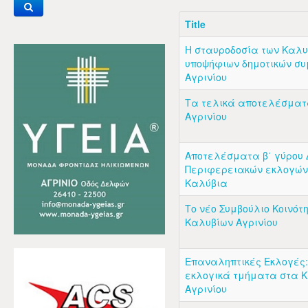
Title
Η σταυροδοσία των Καλ
υποψήφιων δημοτικών σ
Αγρινίου
Τα τελικά αποτελέσματ
Αγρινίου
Αποτελέσματα β΄ γύρου 
Περιφερειακών εκλογών
Καλύβια
Το νέο Συμβούλιο Κοινότ
Καλυβίων Αγρινίου
Επαναληπτικές Εκλογές:
εκλογικά τμήματα στα 
Αγρινίου