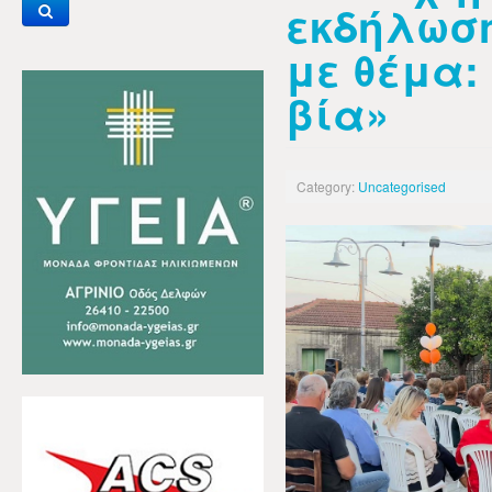
εκδήλωση
με θέμα:
βία»
Category:
Uncategorised