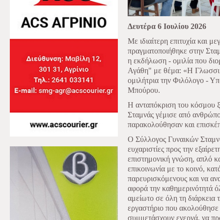
Δευτέρα 6 Ιουλίου 2026
Με ιδιαίτερη επιτυχία και με
πραγματοποιήθηκε στην Σταμ
η εκδήλωση - ομιλία που δι
Αγάθη" με θέμα: «Η Γλωσσικ
ομιλήτρια την Φιλόλογο - Υ
Μπούρου.
Η ανταπόκριση του κόσμου ξ
Σταμνάς γέμισε από ανθρώπο
παρακολούθησαν και επισκέ
Ο Σύλλογος Γυναικών Σταμν
ευχαριστίες προς την εξαίρετ
επιστημονική γνώση, απλό κα
επικοινωνία με το κοινό, κα
παρευρισκόμενους και να ανα
αφορά την καθημερινότητά ό
αμείωτο σε όλη τη διάρκεια 
εργαστήριο που ακολούθησε 
συμμετάσχουν ενεργά, να πρ