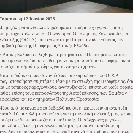
Παρασκευή 12 Ιουνίου 2026
Με μεγάλη επιτυχία ολοκληρώθηκαν οι τριήμερες εργασίες με τη
συμμετοχή στελεχών του Οργανισμού Οικονομικής Συνεργασίας και
Ανάπτυξης (ΟΟΣΑ), που έγιναν στην Πάτρα,
αναδεικνύοντας τον
κομβικό ρόλο της Περιφέρειας Δυτικής Ελλάδας.
Η Δυτική Ελλάδα επιλέχθηκε στρατηγικά ως «Περιφέρεια-πιλότος»
προκειμένου να διαμορφωθεί η κεντρική πρόταση του περιφερειακού
μετασχηματισμού της χώρας για τα επόμενα χρόνια.
Κατά τη διάρκεια των συναντήσεων, οι εκπρόσωποι του ΟΟΣΑ
πραγματοποίησαν συζητήσεις τόσο με τα στελέχη της Περιφέρειας, όσ
και με τοπικούς παραγωγικούς, αναπτυξιακούς, επιστημονικούς φορείς
καθώς επίσης τους εκπροσώπους της Αυτοδιοίκησης, των Σωμάτων
Ασφαλείας και των τμημάτων Πολιτικής Προστασίας.
Μέσα από τις εργασίες επιβεβαιώθηκε ότι η περιφερειακή ανάπτυξη
αποτελεί θεμελιώδη προϋπόθεση για τη συνολική ανάπτυξη της χώρας
και όχι ένα δευτερεύον ζήτημα πολιτικής. Οι σύγχρονες μεγάλες
προκλήσεις, όπως η ανταγωνιστικότητα, η πράσινη μετάβαση, η
τεχνολογική πρόοδος και η κοινωνική συνοχή, θα κριθούν πρωτίστως