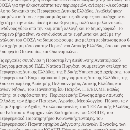
ΟΟΣΑ για την ελκυστικότητα των περιφερειών, ανέφερε: «Ακούσαμε
όλο το δυναμικό της Περιφέρειας Δυτικής Ελλάδας. Αναδείχθηκαν
ορισμένοι από τους περιορισμούς και τις αδυναμίες που υπάρχουν σε
σχέση με την πολυεπίπεδη διακυβέρνησης, αλλά και μελλοντικούς
κινδύνους γύρω από την κλιματική αλλαγή και το δημογραφικό. Το
επόμενο βήμα είναι να συνδυάσουμε τα ευρήματα και μαζί με την
ανάλυση του ΟΟΣΑ να διαμορφώσουμε μια μελέτη περίπτωσης που θ
είναι χρήσιμη τόσο για την Περιφέρεια Δυτικής Ελλάδας, όσο και για τ
Υπουργείο Οικονομίας και Οικονομικών».
Τις εργασίες συντόνισε η Προϊσταμένη Διεύθυνσης Αναπτυξιακού
Προγραμματισμού ΠΔΕ, Νατάσα Πυργάκη, συμμετείχαν στελέχη τα
Περιφέρειας Δυτικής Ελλάδας, της Ειδικής Υπηρεσίας Διαχείρισης
του
Περιφερειακού Επιχειρησιακού Προγράμματος Δυτικής Ελλάδας, της
Αποκεντρωμένης Διοίκησης Πελοποννήσου, Δυτικής Ελλάδας και
Ιονίων Νήσων, του Πανεπιστημίου Πατρών, ΙΤΕ/ΕΙΧΜΗ καθώς
επίσης, οι εκπρόσωποι της
Περιφερειακής Ένωσης Δήμων Δυτικής
Ελλάδας, των Δήμων Πατρέων, Αγρινίου, Μεσολογγίου, Πύργου των
Επιμελητηρίων Αχαΐας, Αιτωλοακαρνανίας, του ΤΕΕ Δυτικής Ελλάδας,
του Ινστιτούτο Βιομηχανικών Συστημάτων, του ΣΕΒ
I
ΠΕ, του
Περιφερειακό Παρατηρητήριο Κοινωνικής Ένταξης, του
Περιφερειακού Παρατηρητηρίου Διάγνωσης Αναγκών Εργασίας, των
Κοινωνικών υπηρεσιών ΚΟΔΗΠ Πάτρας, φορέων επαγγελματικής