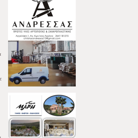
α
ε
υ