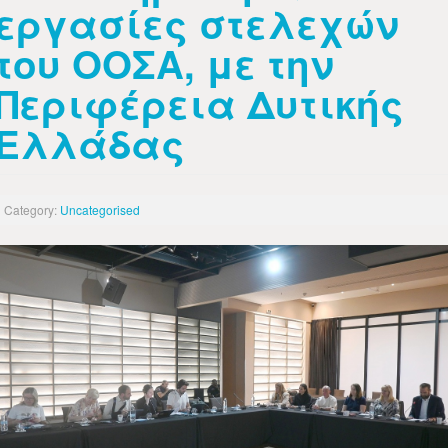
εργασίες στελεχών
του ΟΟΣΑ, με την
Περιφέρεια Δυτικής
Ελλάδας
Category:
Uncategorised