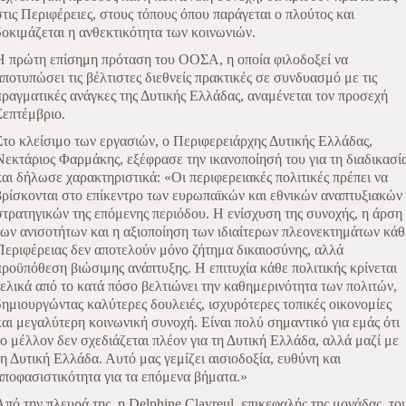
στις Περιφέρειες, στους τόπους όπου παράγεται ο πλούτος και
δοκιμάζεται η ανθεκτικότητα των κοινωνιών.
Η πρώτη επίσημη πρόταση του ΟΟΣΑ, η οποία φιλοδοξεί να
αποτυπώσει τις βέλτιστες διεθνείς πρακτικές σε συνδυασμό με τις
πραγματικές ανάγκες της Δυτικής Ελλάδας, αναμένεται τον προσεχή
Σεπτέμβριο.
Στο κλείσιμο των εργασιών, ο Περιφερειάρχης Δυτικής Ελλάδας,
Νεκτάριος Φαρμάκης, εξέφρασε την ικανοποίησή του για τη διαδικασί
και δήλωσε χαρακτηριστικά: «Οι περιφερειακές πολιτικές πρέπει να
βρίσκονται στο επίκεντρο των ευρωπαϊκών και εθνικών αναπτυξιακών
στρατηγικών της επόμενης περιόδου. Η ενίσχυση της συνοχής, η άρση
των ανισοτήτων και η αξιοποίηση των ιδιαίτερων πλεονεκτημάτων κάθ
Περιφέρειας δεν αποτελούν μόνο ζήτημα δικαιοσύνης, αλλά
προϋπόθεση βιώσιμης ανάπτυξης. Η επιτυχία κάθε πολιτικής κρίνεται
τελικά από το κατά πόσο βελτιώνει την καθημερινότητα των πολιτών,
δημιουργώντας καλύτερες δουλειές, ισχυρότερες τοπικές οικονομίες
και μεγαλύτερη κοινωνική συνοχή. Είναι πολύ σημαντικό για εμάς ότι
το μέλλον δεν σχεδιάζεται πλέον για τη Δυτική Ελλάδα, αλλά μαζί με
τη Δυτική Ελλάδα. Αυτό μας γεμίζει αισιοδοξία, ευθύνη και
αποφασιστικότητα για τα επόμενα βήματα.»
Από την πλευρά της, η
Delphine
Clavreul
, επικεφαλής της μονάδας
το