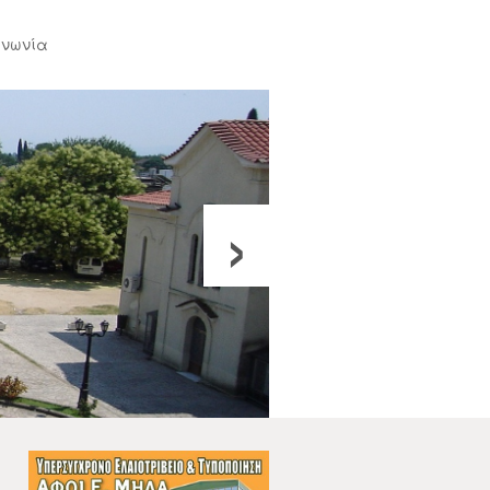
ινωνία
›