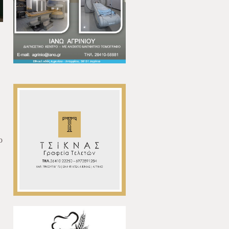
ο
,
,