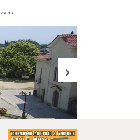
ινωνία
›