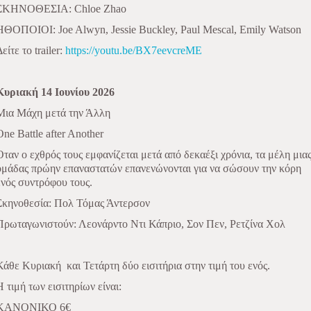
ΣΚΗΝΟΘΕΣΙΑ: Chloe Zhao
ΗΘΟΠΟΙΟΙ: Joe Alwyn, Jessie Buckley, Paul Mescal, Emily Watson
είτε το trailer:
https://youtu.be/BX7eevcreME
Κυριακή 14 Ιουνίου 2026
Mια Μάχη μετά την Άλλη
One Battle after Another
Όταν ο εχθρός τους εμφανίζεται μετά από δεκαέξι χρόνια, τα μέλη μια
ομάδας πρώην επαναστατών επανενώνονται για να σώσουν την κόρη
ενός συντρόφου τους.
Σκηνοθεσία: Πολ Τόμας Άντερσον
Πρωταγωνιστούν: Λεονάρντο Ντι Κάπριο, Σον Πεν, Ρετζίνα Χολ
Κάθε Κυριακή
και Τετάρτη δύο εισιτήρια στην τιμή του ενός.
Η τιμή των εισιτηρίων είναι:
ΚΑΝΟΝΙΚΟ 6€