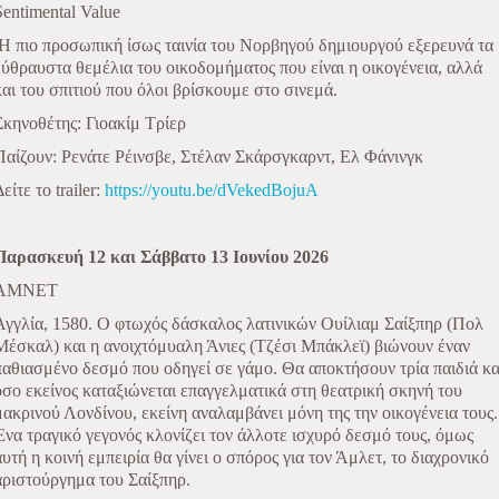
Sentimental Value
Η πιο προσωπική ίσως ταινία του Νορβηγού δημιουργού εξερευνά τα
εύθραυστα θεμέλια του οικοδομήματος που είναι η οικογένεια, αλλά
και του σπιτιού που όλοι βρίσκουμε στο σινεμά.
Σκηνοθέτης: Γιοακίμ Τρίερ
Παίζουν: Ρενάτε Ρέινσβε, Στέλαν Σκάρσγκαρντ, Ελ Φάνινγκ
είτε το trailer:
https://youtu.be/dVekedBojuA
Παρασκευή 12 και Σάββατο 13
Ιουνίου 2026
ΑΜΝΕΤ
Αγγλία, 1580. Ο φτωχός δάσκαλος λατινικών Ουίλιαμ Σαίξπηρ (Πολ
Μέσκαλ) και η ανοιχτόμυαλη Άνιες (Τζέσι Μπάκλεϊ) βιώνουν έναν
παθιασμένο δεσμό που οδηγεί σε γάμο. Θα αποκτήσουν τρία παιδιά κα
όσο εκείνος καταξιώνεται επαγγελματικά στη θεατρική σκηνή του
μακρινού Λονδίνου, εκείνη αναλαμβάνει μόνη της την οικογένεια τους.
Ένα τραγικό γεγονός κλονίζει τον άλλοτε ισχυρό δεσμό τους, όμως
αυτή η κοινή εμπειρία θα γίνει ο σπόρος για τον Άμλετ, το διαχρονικό
αριστούργημα του Σαίξπηρ.