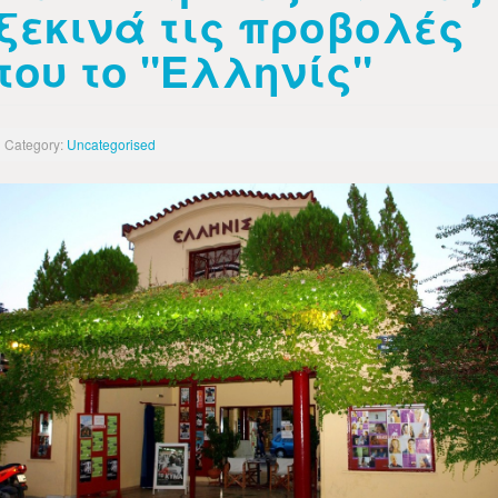
ξεκινά τις προβολές
του το "Ελληνίς"
Category:
Uncategorised