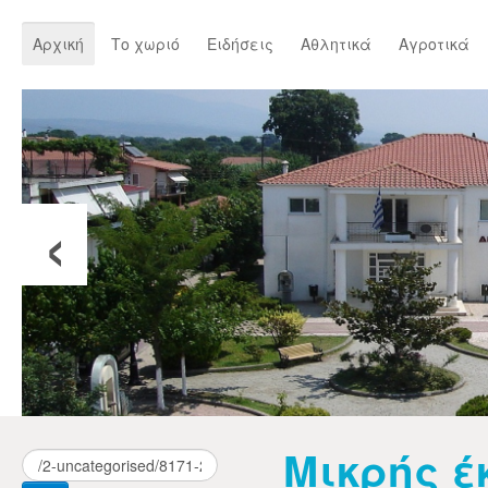
Αρχική
Το χωριό
Ειδήσεις
Αθλητικά
Αγροτικά
‹
Μικρής έ