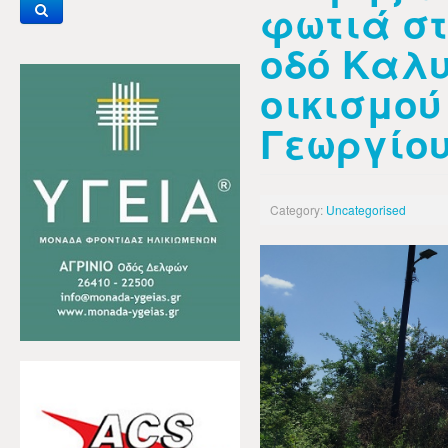
φωτιά στ
οδό Καλυ
οικισμού
Γεωργίο
Category:
Uncategorised