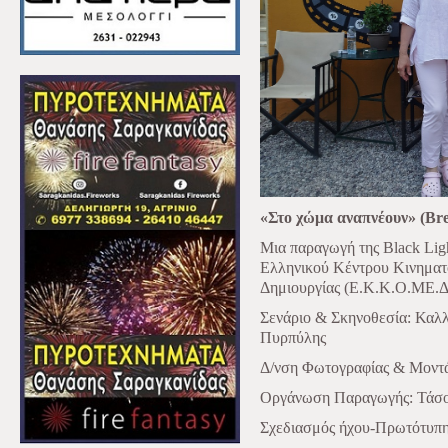
«
Στο
χώ
μα
αναπνέουν
»
(Bre
Μια παραγωγή
της
Black Lig
Ελληνικου
́
Κε
ντρου
Κινηματ
Δημιουργι
ας
(
Ε
.
Κ
.
Κ
.
Ο
.
ΜΕ
.
Σενά
ριο
&
Σκηνοθεσία
:
Καλλ
Πυρπύλης
Δ/νση Φωτογραφί
ας
&
Μοντ
Oργά
νωση
Παραγωγής
:
Τάσ
Σχεδιασμό
ς
ήχου
-
Πρωτότυπ