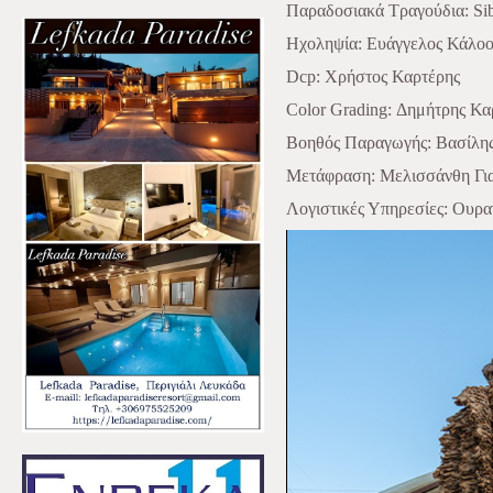
Παραδοσιακά
Τραγούδια
: Si
Ηχοληψί
α
:
Ευάγγελος
Κάλο
Dcp: Χρή
στος
Καρτέρης
Color Grading: Δημή
τρης
Κα
Βοηθός
Παραγωγής
:
Βασίλη
Μετά
φραση
:
Με
λισσά
νθη
Γι
Λογιστικές
Υπηρεσίες
:
Ουρα