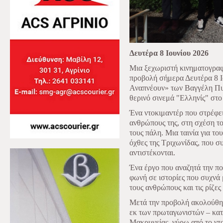
Δευτέρα 8 Ιουνίου 2026
Μια ξεχωριστή κινηματογραφι
προβολή σήμερα Δευτέρα 8 Ι
Αναπνέουν» των Βαγγέλη Πυ
θερινό σινεμά "Ελληνίς" στο
Ένα ντοκιμαντέρ που στρέφει
ανθρώπους της, στη σχέση το
τους πάλη. Μια ταινί
α
για
του
όχθες
της
Τριχωνίδας
,
που
συ
αντιστέκονται
.
Ένα έργο που αναζητά την πο
φωνή σε ιστορίες που συχνά μ
τους ανθρώπους και τις ρίζε
Μετά την προβολή ακολούθησ
εκ των πρωταγωνιστών – κα
Μακρυνείας, γύρω από το ντο