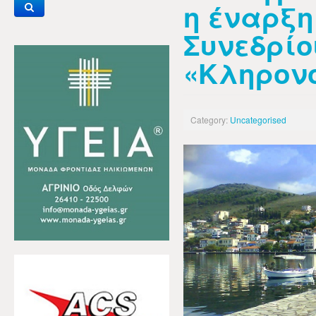
η έναρξη
Συνεδρίο
«Κληρον
Category:
Uncategorised