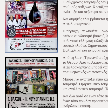
Ο σύγχρονος τουρισμός δεν μ
αριθμούς αφίξεων. Χρειάζετα
ανάπτυξη και σεβασμό στον 
Και ακριβώς εδώ βρίσκεται η
Αιτωλοακαρνανία.
Η περιοχή μας διαθέτει μονα
σπάνιο συνδυασμό βουνού, λ
αυθεντική ελληνική φιλοξενί
φυσικό πλούτο. Σημαντικούς
Πολιτιστική και ιστορική κλ
Από τη λίμνη Τριχωνίδα μέχ
το Θέρμο. Από τα Ακαρνανικά
Αιτωλοακαρνανία μπορεί να π
πολυθεματικές και ποιοτικές.
Μπορεί να αναπτύξει ήπιο κ
τουρισμό. Θρησκευτικό τουρ
και εναλλακτικό τουρισμό. Τ
Και όλα αυτά σε έναν τόπο πο
έναν τόπο που δεν προσφέρει
ανθρώπινη επαφή.