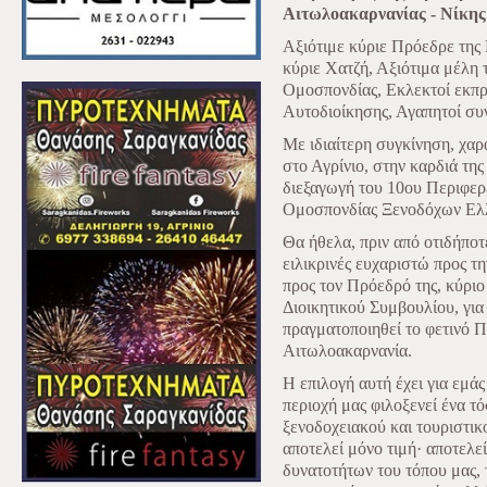
Αιτωλοακαρνανίας - Νίκη
Αξιότιμε κύριε Πρόεδρε της
κύριε Χατζή, Αξιότιμα μέλη 
Ομοσπονδίας, Εκλεκτοί εκπρό
Αυτοδιοίκησης, Αγαπητοί συν
Με ιδιαίτερη συγκίνηση, χα
στο Αγρίνιο, στην καρδιά τη
διεξαγωγή του 10ου Περιφερ
Ομοσπονδίας Ξενοδόχων Ελ
Θα ήθελα, πριν από οτιδήποτ
ειλικρινές ευχαριστώ προς 
προς τον Πρόεδρό της, κύριο
Διοικητικού Συμβουλίου, για
πραγματοποιηθεί το φετινό 
Αιτωλοακαρνανία.
Η επιλογή αυτή έχει για εμάς
περιοχή μας φιλοξενεί ένα τ
ξενοδοχειακού και τουριστι
αποτελεί μόνο τιμή· αποτελε
δυνατοτήτων του τόπου μας,