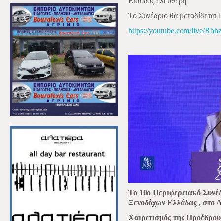
Είσοδος ελεύθερη
Το Συνέδριο θα μεταδίδεται 
https://youtube.com/live/Rb
Το 10ο Περιφερειακό Συνέ
Ξενοδόχων Ελλάδας , στο Α
Χαιρετισμός της Προέδρο