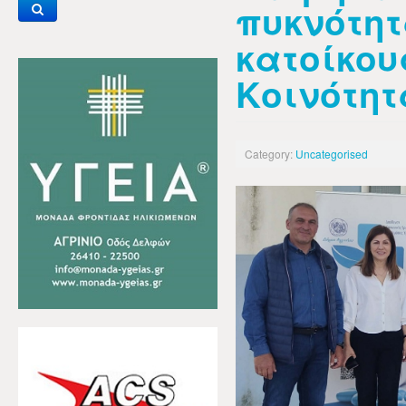
πυκνότητ
κατοίκου
Κοινότη
Category:
Uncategorised