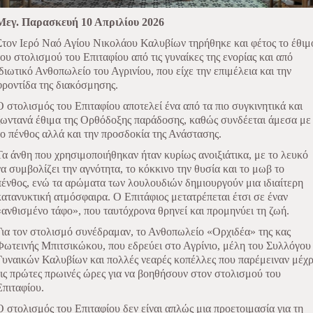
Μεγ. Παρασκευή 10 Απριλίου 2026
Στον Ιερό Ναό Αγίου Νικολάου Καλυβίων τηρήθηκε και φέτος το έθιμ
του στολισμού του Επιταφίου από τις γυναίκες της ενορίας και από
ιδιωτικό Ανθοπωλείο του Αγρινίου, που είχε την επιμέλεια και την
φροντίδα της διακόσμησης.
Ο στολισμός του Επιταφίου αποτελεί ένα από τα πιο συγκινητικά και
ζωντανά έθιμα της Ορθόδοξης παράδοσης, καθώς συνδέεται άμεσα με
το πένθος αλλά και την προσδοκία της Ανάστασης.
Τα άνθη που χρησιμοποιήθηκαν ήταν κυρίως ανοιξιάτικα, με το λευκό
να συμβολίζει την αγνότητα, το κόκκινο την θυσία και το μωβ το
πένθος, ενώ τα αρώματα των λουλουδιών δημιουργούν μια ιδιαίτερη
κατανυκτική ατμόσφαιρα. Ο Επιτάφιος μετατρέπεται έτσι σε έναν
«ανθισμένο τάφο», που ταυτόχρονα θρηνεί και προμηνύει τη ζωή.
Για τον στολισμό συνέδραμαν, το Ανθοπωλείο «Ορχιδέα» της κας
Φωτεινής Μπιτσικώκου, που εδρεύει στο Αγρίνιο, μέλη του Συλλόγου
Γυναικών Καλυβίων και πολλές νεαρές κοπέλλες που παρέμειναν μέχρ
τις πρώτες πρωινές ώρες για να βοηθήσουν στον στολισμού του
Επιταφίου.
Ο στολισμός του Επιταφίου δεν είναι απλώς μια προετοιμασία για τη