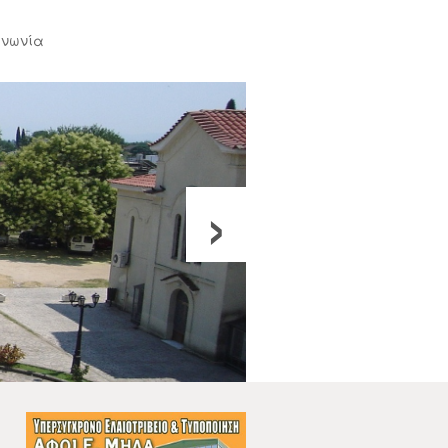
ινωνία
›