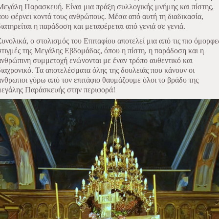
Μεγάλη Παρασκευή. Είναι μια πράξη συλλογικής μνήμης και πίστης,
που φέρνει κοντά τους ανθρώπους. Μέσα από αυτή τη διαδικασία,
διατηρείται η παράδοση και μεταφέρεται από γενιά σε γενιά.
Συνολικά, ο στολισμός του Επιταφίου αποτελεί μια από τις πιο όμορφε
στιγμές της Μεγάλης Εβδομάδας, όπου η πίστη, η παράδοση και η
ανθρώπινη συμμετοχή ενώνονται με έναν τρόπο αυθεντικό και
διαχρονικό. Τα αποτελέσματα όλης της δουλειάς που κάνουν οι
άνθρωποι γύρω από τον επιτάφιο θαυμάζουμε όλοι το βράδυ της
μεγάλης Παράσκευής στην περιφορά!