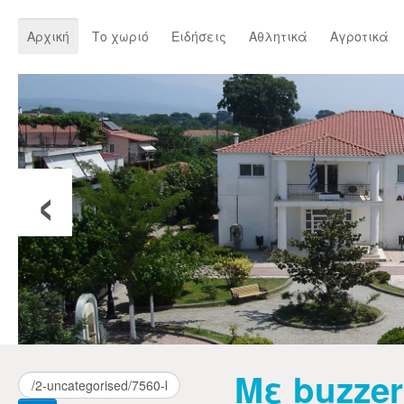
Αρχική
Το χωριό
Ειδήσεις
Αθλητικά
Αγροτικά
‹
Με buzzer