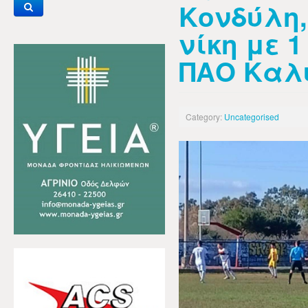
Κονδύλη
νίκη με 1
ΠΑΟ Καλ
Category:
Uncategorised