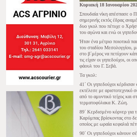
Κυριακή 18 Ιανουαρίου 20
Σπουδαία νίκη απέσπασε ο Π
σημερινής εκτός έδρας αναμ
δυο γκολ που πέτυχε ο Χρήσ
του αγώνα και ενώ οι γηπεδο
Ήταν ένα μέτριο ποιοτικά πα
του σταδίου Μεσολογγίου, με
στο β΄μέρος να πετύχουν κάπ
τις είχαν οι γηπεδούχοι, οι ο
φάουλ του Γ. Σεβά.
Τα γκολ:
41΄ Οι γηπεδούχοι κέρδισαν 
εκτέλεσε με αριστοτεχνικό σ
από το αμυντικό τείχος και σ
τερματοφύλακα Κ. Ζώη.
89΄ Κερδισμένο κόρνερ για τ
Καρύμπας βρίσκοντας στο δε
οποίος με ωραία κεφαλιά πέτ
90΄ Οι γηπεδούχοι κάνουν σέ