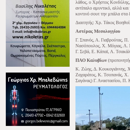
λάθος, ο Χρήστος Κονδύλης,
αντίπαλο αμυντικό, αλλά και
κοντινό σουτ την μπάλα στα 
Διαιτητής: Χρ. Τάκος Βοηθο
Αστέρας Μεσολογγίου
Γ. Σπανός, Α. Γιαβρούτας, Π
Νασόπουλος, Χ. Μόγιας, Λ. Μ
Γ. Σεβά, Ε. Κάπαϊ, Α. Τσακά
ΠΑΟ Καλυβίων
(προπονητή
Κ. Ζώης, Δ. Κουκογιάννης, 
Ζαχαράτος, Κ. Τσοπανάς, Χ.
Σαγάνας) Γ. Αναστασίου, Π. 