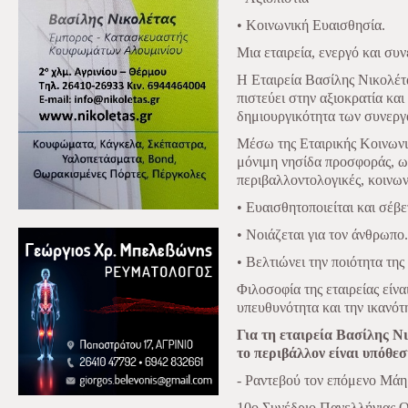
• Κοινωνική Ευαισθησία.
Μια εταιρεία, ενεργό και συν
Η Εταιρεία Βασίλης Νικολέτ
πιστεύει στην αξιοκρατία και 
δημιουργικότητα των συνεργα
Μέσω της Εταιρικής Κοινωνι
μόνιμη νησίδα προσφοράς, ως
περιβαλλοντολογικές, κοινωνι
• Ευαισθητοποιείται και σέβε
• Νοιάζεται για τον άνθρωπο.
• Βελτιώνει την ποιότητα της
Φιλοσοφία της εταιρείας είνα
υπευθυνότητα και την ικανότ
Για τη εταιρεία Βασίλης Ν
το περιβάλλον είναι υπόθε
- Ραντεβού τον επόμενο Μάη
10ο Συνέδριο Πανελλήνιας Ο