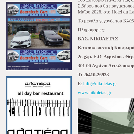
Σιδήρου που θα πραγματοποι
Μαΐου 2026, στο Ηotel du La
Το μεγάλο γεγονός του Κλάδ
Πληροφορίες
:
ΒΑΣ. ΝΙΚΟΛΕΤΑΣ
Κατασκευαστική Κουφωμά
2ο χλμ. Ε.Ο. Αγρινίου - Θέ
301 00 Αγρίνιο Αιτωλοακα
Τ: 26410-26933
Ε:
info@nikoletas.gr
www.nikoletas.gr