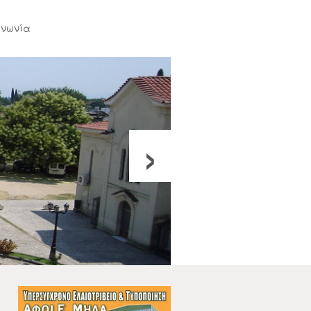
ινωνία
›