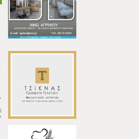
ν
ο
ή
υ