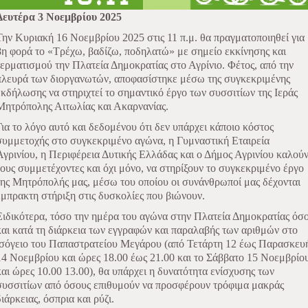
Δευτέρα 3 Νοεμβρίου 2025
Την Κυριακή 16 Νοεμβρίου 2025 στις 11 π.μ. θα πραγματοποιηθεί για
8η φορά το «Τρέχω, βαδίζω, ποδηλατώ» με σημείο εκκίνησης και
τερματισμού την Πλατεία Δημοκρατίας στο Αγρίνιο. Φέτος, από την
πλευρά των διοργανωτών, αποφασίστηκε μέσω της συγκεκριμένης
εκδήλωσης να στηριχτεί το σημαντικό έργο των συσσιτίων της Ιεράς
Μητρόπολης Αιτωλίας και Ακαρνανίας.
Για το λόγο αυτό και δεδομένου ότι δεν υπάρχει κάποιο κόστος
συμμετοχής στο συγκεκριμένο αγώνα, η Γυμναστική Εταιρεία
Αγρινίου, η Περιφέρεια Δυτικής Ελλάδας και ο Δήμος Αγρινίου καλού
τους συμμετέχοντες και όχι μόνο, να στηρίξουν το συγκεκριμένο έργο
της Μητρόπολής μας, μέσω του οποίου οι συνάνθρωποί μας δέχονται
έμπρακτη στήριξη στις δυσκολίες που βιώνουν.
Ειδικότερα, τόσο την ημέρα του αγώνα στην Πλατεία Δημοκρατίας όσ
και κατά τη διάρκεια των εγγραφών και παραλαβής των αριθμών στο
ισόγειο του Παπαστρατείου Μεγάρου (από Τετάρτη 12 έως Παρασκευ
14 Νοεμβρίου και ώρες 18.00 έως 21.00 και το Σάββατο 15 Νοεμβρίο
και ώρες 10.00 13.00), θα υπάρχει η δυνατότητα ενίσχυσης των
συσσιτίων από όσους επιθυμούν να προσφέρουν τρόφιμα μακράς
διάρκειας, όσπρια και ρύζι.