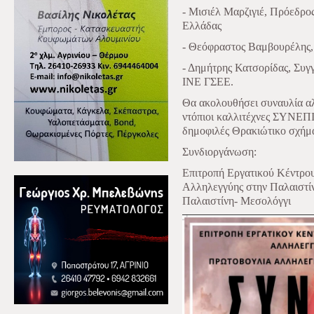
- Μισιέλ Μαρζιγιέ, Πρόεδρος
Ελλάδας
- Θεόφραστος Βαμβουρέλης, 
- Δημήτρης Κατσορίδας, Συγ
ΙΝΕ ΓΣΕΕ.
Θα ακολουθήσει συναυλία αλ
ντόπιοι καλλιτέχνες ΣΥΝΕΠΙ
δημοφιλές Θρακιώτικο σχ
Συνδιοργάνωση:
Επιτροπή Εργατικού Κέντρ
Αλληλεγγύης στην Παλαιστί
Παλαιστίνη- Μεσολόγγι