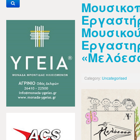
Μουσικο
Εργαστήρ
Μουσικο
Εργαστη
«Μελόεσ
Category:
Uncategorised