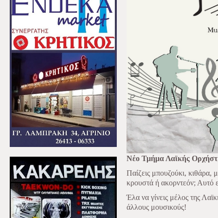
Νέο Τμήμα Λαϊκής Ορχήστ
Παίζεις μπουζούκι, κιθάρα, μ
κρουστά ή ακορντεόν; Αυτό ε
Έλα να γίνεις μέλος της Λαϊκ
άλλους μουσικούς!