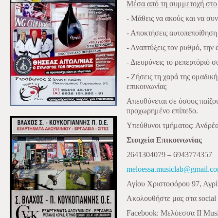
Μέσα από τη συμμετοχή στο
- Μάθεις να ακούς και να συ
- Αποκτήσεις αυτοπεποίθηση
- Αναπτύξεις τον ρυθμό, την
- Διευρύνεις το ρεπερτόριό σ
- Ζήσεις τη χαρά της ομαδική
επικοινωνίας
Απευθύνεται σε όσους παίζο
προχωρημένο επίπεδο.
Υπεύθυνοι τμήματος: Ανδρέ
Στοιχεία Επικοινωνίας
2641304079 – 6943774357
meloessa.musiclab@gmail.c
Αγίου Χριστοφόρου 97, Αγρί
Ακολουθήστε μας στα social
Facebook:
Μελόεσσα
II Musi