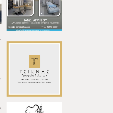
ν
ς
ς