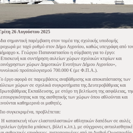
Τρίτη 26 Αυγούστου 2025
Μια σημαντική παρέμβαση στον τομέα της σχολικής υποδομής
προχωρά με ταχύ ρυθμό στον Δήμο Αγρινίου, καθώς υπεγράφη από το
Δήμαρχο κ. Γεώργιο Παπαναστασίου η σύμβαση για το έργο:
«Επισκευή και συντήρηση αυλείων χώρων σχολικών κτιρίων και
κοινόχρηστων χώρων Δημοτικών Ενοτήτων Δήμου Αγρινίου»,
συνολικού προϋπολογισμού 700.000 € (με Φ.Π.Α.).
Το έργο αφορά σε παρεμβάσεις αναβάθμισης και αποκατάστασης των
αύλειων χώρων σε σχολικά συγκροτήματα της Δευτεροβάθμιας και
Πρωτοβάθμιας Εκπαίδευσης, με στόχο τη βελτίωση της ασφάλειας, τη
λειτουργικότητας και της αισθητικής των χώρων όπου αθλούνται και
κινούνται καθημερινά οι μαθητές.
Πιο συγκεκριμένα, προβλέπεται:
• Η κατασκευή νέων ελαστοπλαστικών αθλητικών δαπέδων σε αυλές
σχολείων (γήπεδα μπάσκετ, βόλεϊ κ.λπ.), με σύγχρονες αντιολισθητικέ
και ανθεκτικές επιφάνειες, πιστοποιημένες από τη Διεθνή Ομοσπονδία