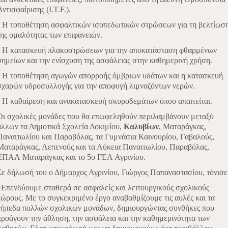
Αντισφαίρισης (I.T.F.).
• Η τοποθέτηση ασφαλτικών ισοπεδωτικών στρώσεων για τη βελτίωσ
της ομαλότητας των επιφανειών.
• Η κατασκευή πλακοστρώσεων για την αποκατάσταση φθαρμένων
σημείων και την ενίσχυση της ασφάλειας στην καθημερινή χρήση.
• Η τοποθέτηση αγωγών απορροής όμβριων υδάτων και η κατασκευή
σχαρών υδροσυλλογής για την αποφυγή λιμναζόντων νερών.
• Η καθαίρεση και ανακατασκευή σκυροδεμάτων όπου απαιτείται.
Οι σχολικές μονάδες που θα επωφεληθούν περιλαμβάνουν μεταξύ
άλλων τα Δημοτικά Σχολεία Δοκιμίου,
Καλυβίων
, Ματαράγκας,
Παναιτωλίου και Παραβόλας, τα Γυμνάσια Καινουρίου, Γαβαλούς,
Ματαράγκας, Λεπενούς και τα Λύκεια Παναιτωλίου, Παραβόλας,
ΕΠΑΛ Ματαράγκας και το 5ο ΓΕΛ Αγρινίου.
Σε δήλωσή του ο Δήμαρχος Αγρινίου, Γιώργος Παπαναστασίου, τόνισε
«Επενδύουμε σταθερά σε ασφαλείς και λειτουργικούς σχολικούς
χώρους. Με το συγκεκριμένο έργο αναβαθμίζουμε τις αυλές και τα
γήπεδα πολλών σχολικών μονάδων, δημιουργώντας συνθήκες που
προάγουν την άθληση, την ασφάλεια και την καθημερινότητα των