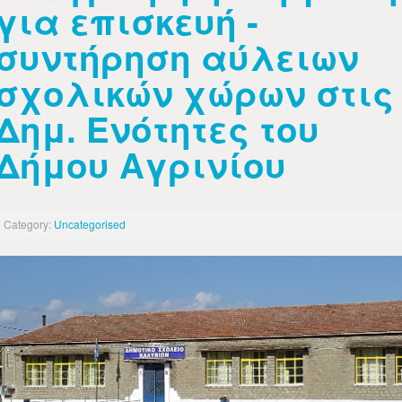
για επισκευή -
συντήρηση αύλειων
σχολικών χώρων στις
Δημ. Ενότητες του
Δήμου Αγρινίου
Category:
Uncategorised