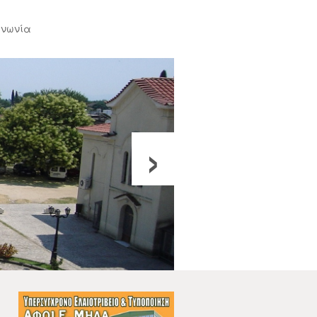
ινωνία
›