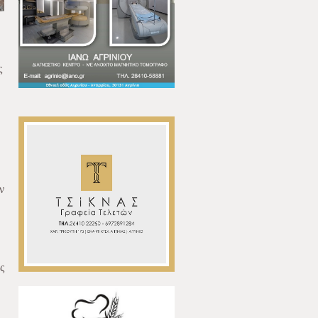
ς
ν
ς