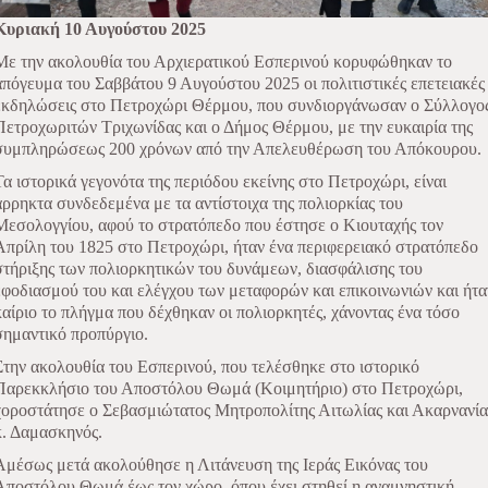
Κυριακή 10 Αυγούστου 2025
Με την ακολουθία του Αρχιερατικού Εσπερινού κορυφώθηκαν το
απόγευμα του Σαββάτου 9 Αυγούστου 2025 οι πολιτιστικές επετειακές
εκδηλώσεις στο Πετροχώρι Θέρμου, που συνδιοργάνωσαν ο Σύλλογο
Πετροχωριτών Τριχωνίδας και ο Δήμος Θέρμου, με την ευκαιρία της
συμπληρώσεως 200 χρόνων από την Απελευθέρωση του Απόκουρου.
Τα ιστορικά γεγονότα της περιόδου εκείνης στο Πετροχώρι, είναι
άρρηκτα συνδεδεμένα με τα αντίστοιχα της πολιορκίας του
Μεσολογγίου, αφού το στρατόπεδο που έστησε ο Κιουταχής τον
Απρίλη του 1825 στο Πετροχώρι, ήταν ένα περιφερειακό στρατόπεδο
στήριξης των πολιορκητικών του δυνάμεων, διασφάλισης του
εφοδιασμού του και ελέγχου των μεταφορών και επικοινωνιών και ήτα
καίριο το πλήγμα που δέχθηκαν οι πολιορκητές, χάνοντας ένα τόσο
σημαντικό προπύργιο.
Στην ακολουθία του Εσπερινού, που τελέσθηκε στο ιστορικό
Παρεκκλήσιο του Αποστόλου Θωμά (Κοιμητήριο) στο Πετροχώρι,
χοροστάτησε ο Σεβασμιώτατος Μητροπολίτης Αιτωλίας και Ακαρνανία
κ. Δαμασκηνός.
Αμέσως μετά ακολούθησε η Λιτάνευση της Ιεράς Εικόνας του
Αποστόλου Θωμά έως τον χώρο, όπου έχει στηθεί η αναμνηστική