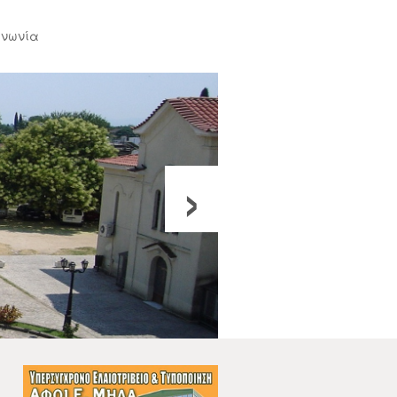
ινωνία
›