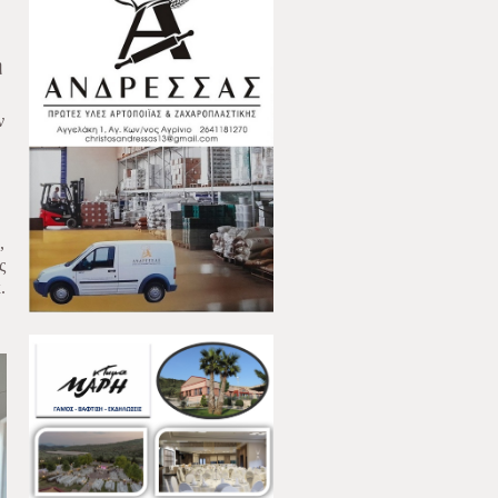
η
ν
,
ς
.