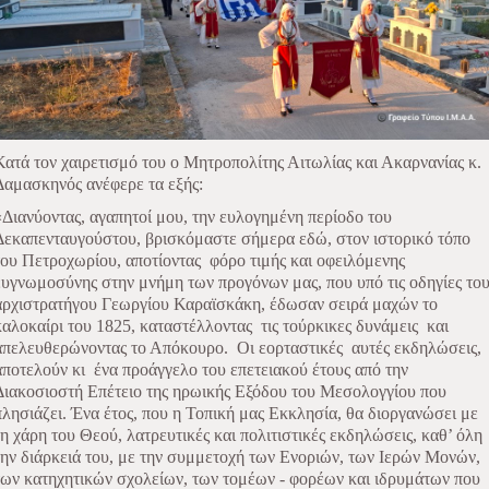
Κατά τον χαιρετισμό του ο Μητροπολίτης Αιτωλίας και Ακαρνανίας κ.
Δαμασκηνός ανέφερε τα εξής:
«Διανύοντας, αγαπητοί μου, την ευλογημένη περίοδο του
Δεκαπενταυγούστου, βρισκόμαστε σήμερα εδώ, στον ιστορικό τόπο
του Πετροχωρίου, αποτίοντας
φόρο τιμής και οφειλόμενης
ευγνωμοσύνης στην μνήμη των προγόνων μας, που υπό τις οδηγίες το
αρχιστρατήγου Γεωργίου Καραϊσκάκη, έδωσαν σειρά μαχών το
καλοκαίρι του 1825, καταστέλλοντας
τις τούρκικες δυνάμεις
και
απελευθερώνοντας το Απόκουρο.
Οι εορταστικές
αυτές εκδηλώσεις,
αποτελούν κι
ένα προάγγελο του επετειακού έτους από την
Διακοσιοστή Επέτειο της ηρωικής Εξόδου του Μεσολογγίου που
πλησιάζει. Ένα έτος, που η Τοπική μας Εκκλησία, θα διοργανώσει με
τη χάρη του Θεού, λατρευτικές και πολιτιστικές εκδηλώσεις, καθ’ όλη
την διάρκειά του, με την συμμετοχή των Ενοριών, των Ιερών Μονών,
των κατηχητικών σχολείων, των τομέων - φορέων και ιδρυμάτων που