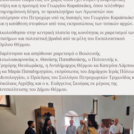
στήλη και η προτομή του Γεωργίου Καραϊσκάκη, όπου τελέσθηκε
επιμνημόσυνη δέηση, το προσκλητήριο των Αγωνιστών που
πολέμησαν στο Πετροχώρι υπό τις διαταγές του Γεωργίου Καραϊσκάκ
και η κατάθεση στεφάνων από τους εκπροσώπους των τοπικών αρχών.
Ακολούθησαν στην κεντρική πλατεία της κοινότητας οι χαιρετισμοί τω
επισήμων και πολιτιστική βραδιά από τα μέλη του Εκπολιτιστικού
Ομίλου Θέρμου.
Παρέστησαν και απηύθυναν χαιρετισμό ο Βουλευτής
Αιτωλοακαρνανίας κ. Θανάσης Παπαθανάσης, ο Πολιτευτής κ.
Γρηγόρης Θεοδωράκης, η Αντιδήμαρχος Θέρμου κα Κατερίνα Λάμπου
η κα Μαρία Παπαδημητρίου, εκπρόσωπος του Δημάρχου Ιεράς Πόλεω
Μεσολογγίου, ο Πρόεδρος του Συλλόγου Πετροχωριτών Τριχωνίδος κ
Νικόλαος Αγρέβης και ο κ. Ευάγγελος Σκούρας εκ μέρους της
Αντιπολίτευσης του Δήμου Θέρμου.