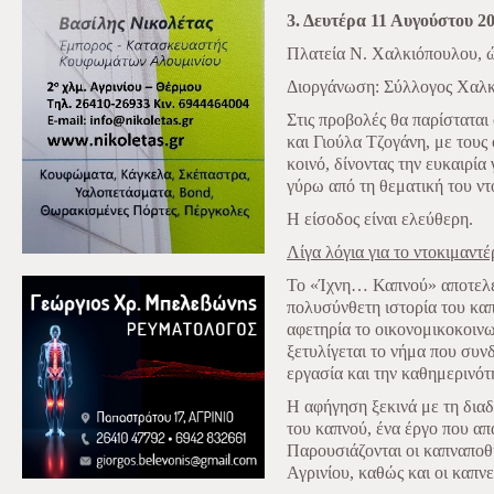
3. Δευτέρα 11 Αυγούστου 2
Πλατεία Ν. Χαλκιόπουλου, ώ
Διοργάνωση: Σύλλογος Χαλκ
Στις προβολές θα παρίσταται
και Γιούλα Τζογάνη, με τους
κοινό, δίνοντας την ευκαιρί
γύρω από τη θεματική του ντ
Η είσοδος είναι ελεύθερη.
Λίγα λόγια για το ντοκιμαντέ
Το «Ίχνη… Καπνού» αποτελεί
πολυσύνθετη ιστορία του καπ
αφετηρία το οικονομικοκοινω
ξετυλίγεται το νήμα που συνδ
εργασία και την καθημερινότη
Η αφήγηση ξεκινά με τη δια
του καπνού, ένα έργο που απ
Παρουσιάζονται οι καπναποθ
Αγρινίου, καθώς και οι καπνε