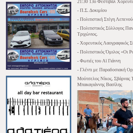
21:30 13ο Φεστιβάλ Χορευτ
- Π.Σ. Δοκιμίου
- Πολιτιστική Στέγη Λεπενο
- Πολιτιστικός Σύλλογος Πα
Τριχώνιος.
- Χορευτικός Λαογραφικός 
- Πολιτιστικός Όμιλος «Οι 
- Φωτιές του Αϊ Γιάννη
- Γλέντι με Παραδοσιακή Ο
Μούτσελος Νίκος, Σβάρνας 
Μπακαγιάννης Βασίλης