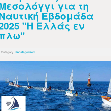
Μεσολόγγι για τη
Ναυτική Εβδομάδα
2025 "Η Ελλάς εν
πλω"
Category:
Uncategorised