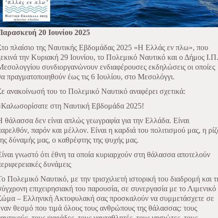
Παρασκευή 20 Ιουνίου 2025
Στο πλαίσιο της Ναυτικής Εβδομάδας 2025 «Η Ελλάς εν πλω», που
ξεκινά την Κυριακή 29 Ιουνίου, το Πολεμικό Ναυτικό και ο Δήμος Ι.Π
Μεσολογγίου συνδιοργανώνουν ενδιαφέρουσες εκδηλώσεις οι οποίες
θα πραγματοποιηθούν έως τις 6 Ιουλίου, στο Μεσολόγγι.
Σε ανακοίνωσή του το Πολεμικό Ναυτικό αναφέρει σχετικά:
«Καλωσορίσατε στη Ναυτική Εβδομάδα 2025!
Η θάλασσα δεν είναι απλώς γεωγραφία για την Ελλάδα. Είναι
παρελθόν, παρόν και μέλλον. Είναι η καρδιά του πολιτισμού μας, η ρίζ
της δύναμής μας, ο καθρέφτης της ψυχής μας.
Είναι γνωστό ότι έθνη τα οποία κυριαρχούν στη θάλασσα αποτελούν
περιφερειακές δυνάμεις
Το Πολεμικό Ναυτικό, με την τρισχιλιετή ιστορική του διαδρομή και τ
σύγχρονη επιχειρησιακή του παρουσία, σε συνεργασία με το Λιμενικό
Σώμα – Ελληνική Ακτοφυλακή σας προσκαλούν να συμμετάσχετε σε
έναν θεσμό που τιμά όλους τους ανθρώπους της θάλασσας: τους
ναυτικούς, τους ψαράδες, τους ναυταθλητές, τους νησιώτες, τους