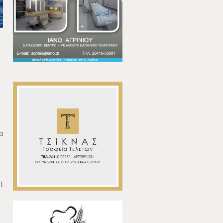
.
α
η