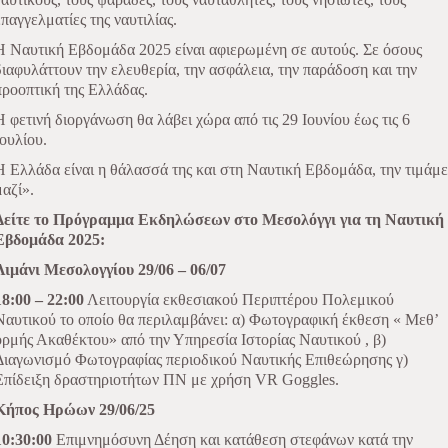
επαγγελματίες της ναυτιλίας.
Η Ναυτική Εβδομάδα 2025 είναι αφιερωμένη σε αυτούς. Σε όσους
διαφυλάττουν την ελευθερία, την ασφάλεια, την παράδοση και την
προοπτική της Ελλάδας.
Η φετινή διοργάνωση θα λάβει χώρα από τις 29 Ιουνίου έως τις 6
Ιουλίου.
Η Ελλάδα είναι η θάλασσά της και στη Ναυτική Εβδομάδα, την τιμάμε
μαζί».
Δείτε το Πρόγραμμα Εκδηλώσεων στο Μεσολόγγι για τη Ναυτική
Εβδομάδα 2025:
Λιμάνι Μεσολογγίου 29/06 – 06/07
18:00 – 22:00
Λειτουργία εκθεσιακού Περιπτέρου Πολεμικού
Ναυτικού το οποίο θα περιλαμβάνει: α) Φωτογραφική έκθεση « Μεθ’
ορμής Ακαθέκτου» από την Υπηρεσία Ιστορίας Ναυτικού , β)
Διαγωνισμό Φωτογραφίας περιοδικού Ναυτικής Επιθεώρησης γ)
Επίδειξη δραστηριοτήτων ΠΝ με χρήση VR Goggles.
Κήπος Ηρώων 29/06/25
10:30:00
Επιμνημόσυνη Δέηση και κατάθεση στεφάνων κατά την