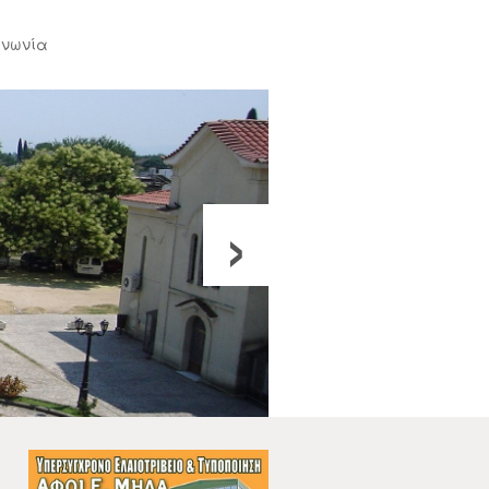
ινωνία
›