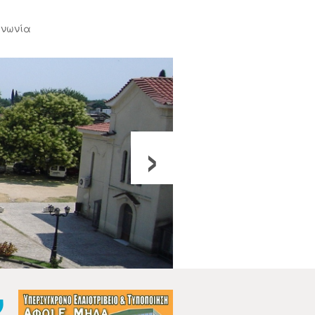
ινωνία
›
ν