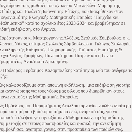
συγχαίρουν τους μαθητές του σχολείου Μπελεβώνη Μαριάμ της
ΣΤ΄τάξης και Ταλάντζη Ιωάννη της Ε΄τάξης, που διακρίθηκαν στον
διαγωνισμό της Ελληνικής Μαθηματικής Εταιρίας "Παιχνίδι και
Μαθηματικά" κατά το σχολικό έτος 2023-2024 και βραβεύτηκαν σε
ειδική εκδήλωση, στο Αγρίνιο.
Παρέστησαν οι κ. Μαστρογιάννης Αλέξιος, Σχολικός Σύμβουλος, ο κ.
Κώστας Νάκος, επίτιμος Σχολικός Σύμβουλος,ο κ. Γιώργος Στυλιαράς 
Αναπληρωτής Καθηγητής Πληροφορικής, Τμήματος Επιστήμης &
Τεχνολογίας Τροφίμων, Πανεπιστημίου Πατρών και η Γενική
Γραμματέας, Αναστασία Αρκουμάνη.
Ο Πρόεδρος Γεράσιμος Καλαμπαλίκης κατά την ομιλία του ανέφερε τ
εξής:
Σας καλωσορίζουμε στην αποψινή εκδήλωση,
μια εκδήλωση γιορτής
και αναγνώρισης για τους νέους μας φίλους που διακρίθηκαν στους
διαγωνισμούς της Μαθηματικής Εταιρείας.
Ως Πρόεδρος του Παραρτήματος Αιτωλοακαρνανίας νοιώθω ιδιαίτερη
χαρά και τιμή που βρίσκομαι σήμερα εδώ, ανάμεσά σας, για να
μοιραστώ σκέψεις για την αξία των Μαθηματικών, τη σημασία της
συμμετοχής σε τέτοιες πρωτοβουλίες και φυσικά, την ανεκτίμητη
συμβολή σας, αγαπητοί γονείς, στην προσπάθεια των παιδιών σας.