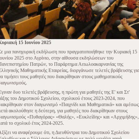
Κυριακή 15 Ιουνίου 2025
Σε μια πανηγυρική εκδήλωση που πραγματοποιήθηκε την Κυριακή 15
Ιουνίου 2025 στο Αγρίνιο, στην αίθουσα εκδηλώσεων του
Πανεπιστημίου Πατρών, το Παράρτημα Αιτωλοακαρνανίας της
Ελληνικής Μαθηματικής Εταιρείας, διοργάνωσε τελετές βράβευσης γι
να τιμήσει τους μαθητές που διακρίθηκαν στους μαθηματικούς
διαγωνισμούς.
Έγιναν δυο τελετές βράβευσης, η πρώτη για μαθητές της Ε' και Στ'
τάξης του Δημοτικού Σχολείου, σχολικού έτους 2023-2024, που
διακρίθηκαν στον διαγωνισμό «Παιχνίδι και Μαθηματικά» και αμέσως
μετά ακολούθησε η δεύτερη, για μαθητές που διακρίθηκαν στους
διαγωνισμούς «Πυθαγόρας» «Θαλής», «Ευκλείδης» και «Αρχιμήδης»,
κατά το σχολικό έτος 2024-2025.
Αξίζει να αναφέρουμε ότι, η Διευθύντρια του Δημοτικού Σχολείου
Καλυβίων και ο Σύλλογος Διδασκόντων με πολύ μεγάλη χαρά