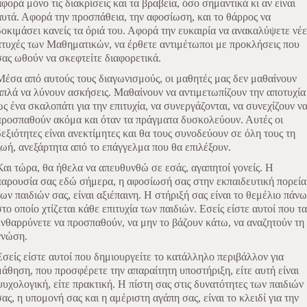
αφορά μόνο τις διακρίσεις και τα βραβεία, όσο σημαντικά κι αν είναι
αυτά. Αφορά την προσπάθεια, την αφοσίωση, και το θάρρος να
δοκιμάσει κανείς τα όριά του. Αφορά την ευκαιρία να ανακαλύψετε νέε
πτυχές των Μαθηματικών, να έρθετε αντιμέτωποι με προκλήσεις που
σας ωθούν να σκεφτείτε διαφορετικά.
Μέσα από αυτούς τους διαγωνισμούς, οι μαθητές μας δεν μαθαίνουν
απλά να λύνουν ασκήσεις. Μαθαίνουν να αντιμετωπίζουν την αποτυχία
ως ένα σκαλοπάτι για την επιτυχία, να συνεργάζονται, να συνεχίζουν ν
προσπαθούν ακόμα και όταν τα πράγματα δυσκολεύουν. Αυτές οι
δεξιότητες είναι ανεκτίμητες και θα τους συνοδεύουν σε όλη τους τη
ζωή, ανεξάρτητα από το επάγγελμα που θα επιλέξουν.
Και τώρα, θα ήθελα να απευθυνθώ σε εσάς, αγαπητοί γονείς. Η
παρουσία σας εδώ σήμερα, η αφοσίωσή σας στην εκπαιδευτική πορεία
των παιδιών σας, είναι αξιέπαινη. Η στήριξή σας είναι το θεμέλιο πάνω
στο οποίο χτίζεται κάθε επιτυχία των παιδιών. Εσείς είστε αυτοί που τα
ενθαρρύνετε να προσπαθούν, να μην το βάζουν κάτω, να αναζητούν τη
γνώση.
Εσείς είστε αυτοί που δημιουργείτε το κατάλληλο περιβάλλον για
μάθηση, που προσφέρετε την απαραίτητη υποστήριξη, είτε αυτή είναι
ψυχολογική, είτε πρακτική. Η πίστη σας στις δυνατότητες των παιδιών
σας, η υπομονή σας και η αμέριστη αγάπη σας, είναι το κλειδί για την