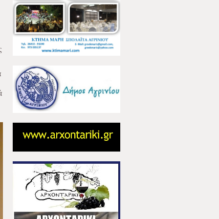
ς
α
ά