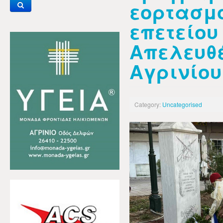
εορτασμο
επετείου
Απελευθ
Αγρινίου
Category:
Uncategorised