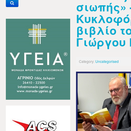
σιωπής» 
Κυκλοφό
βιβλίο τ
Γιώργου 
Category:
Uncategorised