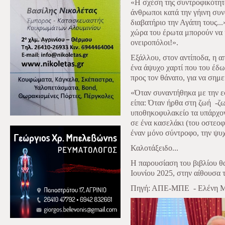
«Η σχέση της συντροφικότητ
άνθρωποι κατά την γήινη συν
διαβατήριο την Αγάπη τους..
χώρα του έρωτα μπορούν να 
ονειροπόλοι!».
Εξάλλου, στον αντίποδα, η 
ένα άψυχο χαρτί που του έδωσ
προς τον θάνατο, για να σημε
«Όταν συναντήθηκα με την ε
είπα: Όταν ήρθα στη ζωή
-ζ
υποθηκοφυλακείο τα υπάρχο
σε ένα κασελάκι (του οστεο
έναν μόνο σύντροφο, την ψυ
Καλοτάξειδο...
Η παρουσίαση του βιβλίου θα
Ιουνίου 2025, στην αίθουσα
Πηγή: ΑΠΕ-ΜΠΕ
- Ελένη 