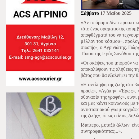
Σάββατο
17 Μαΐου 2025
«Αν το όραμα δίνει προοπτι
τότε ένας οραματιστής ασυμ
αποφθέγματά του να τεχνουργ
μέλλον του κόσμου», προλογί
σιωπής», ο Αγρινιώτης, Γιώρ
Τύπου της Ιεράς Συνόδου της
«Οι σκέψεις του μπορούν να 
αποκαλύψουν τις αλήθειες τ
βάτος που θα εξαλείψει την 
«Η αντίληψη της ζωής στο β
πραείς», «Αγάπη», «Έρως», 
αθανασία της γραφής», είναι
και μας κάνει κοινωνούς με τ
αντιστασιακού γνωμικογράφου
της ζωής», όπως ο ίδιος δηλώ
Ιδιαίτερο, μεταξύ άλλων, είν
συντροφικότητας...».