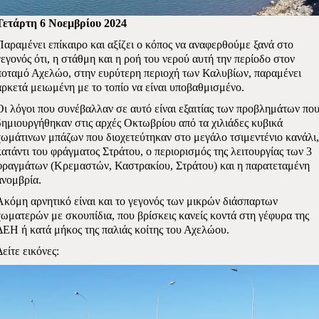
Τετάρτη 6 Νοεμβρίου 2024
Παραμένει επίκαιρο και αξίζει ο κόπος να αναφερθούμε ξανά στο
γεγονός ότι, η στάθμη και η ροή του νερού αυτή την περίοδο στον
ποταμό Αχελώο, στην ευρύτερη περιοχή των Καλυβίων, παραμένει
αρκετά μειωμένη με το τοπίο να είναι υποβαθμισμένο.
Οι λόγοι που συνέβαλλαν σε αυτό είναι εξαιτίας των προβλημάτων πο
δημιουργήθηκαν στις αρχές Οκτωβρίου από τα χιλιάδες κυβικά
χωμάτινων μπάζων που διοχετεύτηκαν στο μεγάλο τσιμεντένιο κανάλι,
κατάντι του φράγματος Στράτου, ο περιορισμός της λειτουργίας των 3
φραγμάτων (Κρεμαστών, Καστρακίου, Στράτου) και η παρατεταμένη
ανομβρία.
Ακόμη αρνητικό είναι και το γεγονός των μικρών διάσπαρτων
χωματερών με σκουπίδια, που βρίσκεις κανείς κοντά στη γέφυρα της
ΔΕΗ ή κατά μήκος της παλιάς κοίτης του Αχελώου.
Δείτε εικόνες: