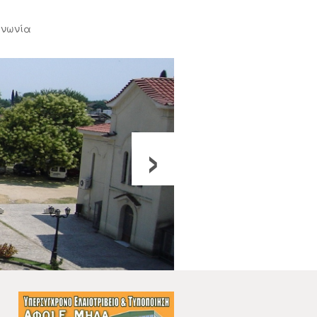
ινωνία
›