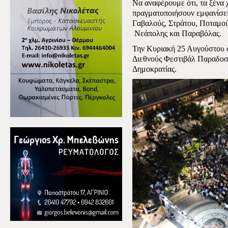
Να αναφέρουμε ότι, τα ξένα 
πραγματοποιήσουν εμφανίσει
Γαβαλούς, Στράτου, Ποταμο
Νεάπολης και Παραβόλας.
Την Κυριακή 25 Αυγούστου στ
Διεθνούς Φεστιβάλ Παραδοσ
Δημοκρατίας.