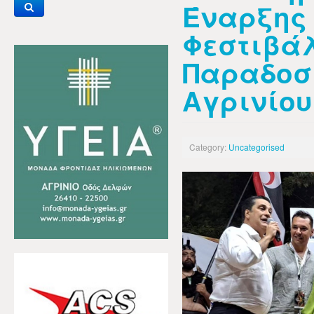
Έναρξης 
Φεστιβά
Παραδοσ
Αγρινίου
Category:
Uncategorised