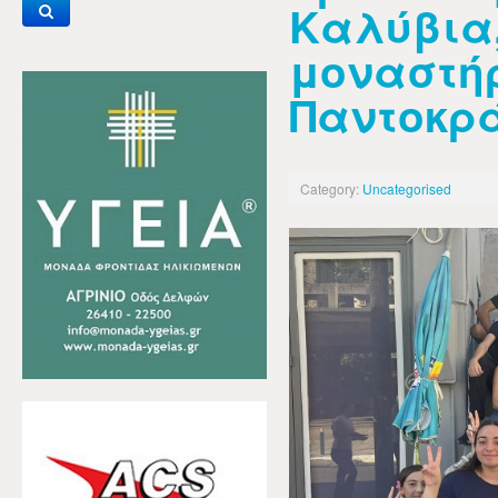
Καλύβια,
μοναστήρ
Παντοκρ
Category:
Uncategorised