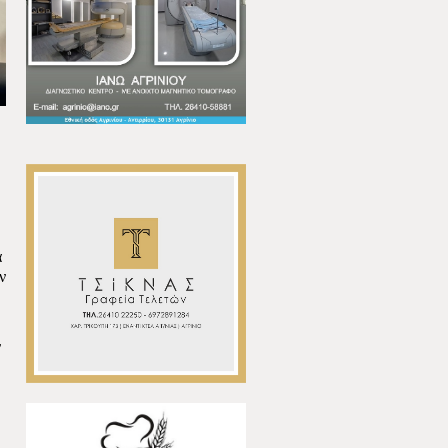
ά
ν
ν