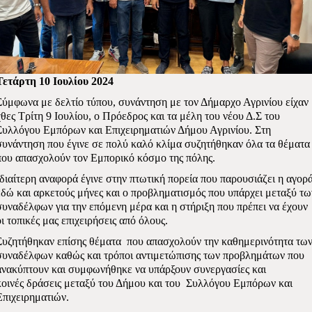
Τετάρτη 10 Ιουλίου 2024
Σύμφωνα με δελτίο τύπου, συνάντηση με τον Δήμαρχο Αγρινίου είχαν
χθες Τρίτη 9 Ιουλίου, ο Πρόεδρος και τα μέλη του νέου Δ.Σ του
Συλλόγου Εμπόρων και Επιχειρηματιών Δήμου Αγρινίου. Στη
συνάντηση που έγινε σε πολύ καλό κλίμα συζητήθηκαν όλα τα θέματα
που απασχολούν τον Εμπορικό κόσμο της πόλης.
Ιδιαίτερη αναφορά έγινε στην πτωτική πορεία που παρουσιάζει η αγορ
εδώ και αρκετούς μήνες και ο προβληματισμός που υπάρχει μεταξ
ύ τω
συναδέλφων για την επόμενη μέρα και η στήριξη που πρέπει να έχουν
ι
τοπικές μας επιχειρήσεις από όλους.
Συζητήθηκαν επίσης θέματα
που απασχολούν την καθημερινότητα τω
συναδέλφων καθώς και τρόποι αντιμετώπισης των προβλημάτων που
ανακύπτουν και συμφωνήθηκε
να υπάρξουν
συνεργασίες
και
κοινές
δράσεις
μεταξύ του Δήμου και του
Συλλόγου Εμπόρων και
Επιχειρηματιών.