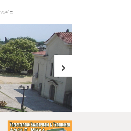
ινωνία
›