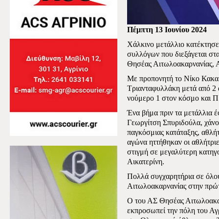
Πέμπτη 13 Ιουνίου 2024
Χάλκινο μετάλλιο κατέκτησ
συλλόγων που διεξάγεται στα
Θησέας Αιτωλοακαρνανίας, 
Με προπονητή το Νίκο Κακα
Τριανταφυλλάκη μετά από 2 α
νούμερο 1 στον κόσμο και Π
Ένα βήμα πριν τα μετάλλια έ
Γεωργίτση Σπυριδούλα, χάνον
παγκόσμιας κατάταξης, αθλήτ
αγώνα ηττήθηκαν οι αθλήτριε
στιγμή σε μεγαλύτερη κατηγ
Αικατερίνη.
Πολλά συγχαρητήρια σε όλου
Αιτωλοακαρνανίας στην πρώ
Ο του ΑΣ Θησέας Αιτωλοακαρ
εκπροσωπεί την πόλη του Αγ