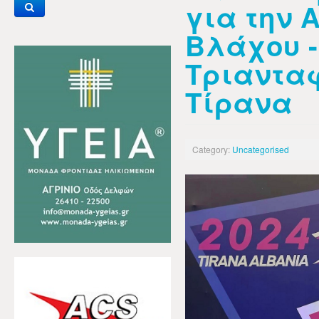
για την 
Βλάχου -
Τριαντα
Τίρανα
Category:
Uncategorised