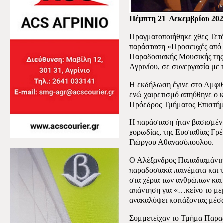
Πέμπτη 21
Δεκεμβρίου 20
Πραγματοποιήθηκε χθες Τετά
παράσταση «Προσευχές από 
Παραδοσιακής Μουσικής της
Αγρινίου, σε συνεργασία με
Η εκδήλωση έγινε στο Αμφιθ
ενώ χαιρετισμό απηύθηνε ο 
Πρόεδρος Τμήματος Επιστή
Η παράσταση ήταν βασισμένη
χορωδίας, της Ευσταθίας Γρέ
Γιώργου Αθανασόπουλου.
Ο Αλέξανδρος Παπαδιαμάντης
παραδοσιακά παινέματα και 
στα χέρια των ανθρώπων και
απάντηση για «…κείνο το με
ανακαλύψει κοιτάζοντας μέ
Συμμετείχαν το Τμήμα Παραδ