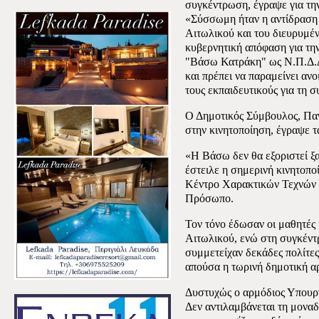
συγκέντρωση, έγραψε για τη
«Σύσσωμη ήταν η αντίδραση 
Αιτωλικού και του διευρυμέ
κυβερνητική απόφαση για τη
"Βάσω Κατράκη" ως Ν.Π.Δ.Δ.
και πρέπει να παραμείνει ανο
τους εκπαιδευτικούς για τη 
Ο Δημοτικός Σύμβουλος, Παν
στην κινητοποίηση, έγραψε τ
«Η Βάσω δεν θα εξοριστεί ξ
έστειλε η σημερινή κινητοποί
Κέντρο Χαρακτικών Τεχνών
Πρόσωπο.
Τον τόνο έδωσαν οι μαθητές 
Αιτωλικού, ενώ στη συγκέντ
συμμετείχαν δεκάδες πολίτες 
απούσα η τωρινή δημοτική α
Δυστυχώς ο αρμόδιος Υπουργ
Δεν αντιλαμβάνεται τη μοναδ