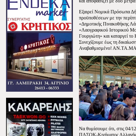
και αποφασίζει με δύο μέτρα
Εξαιρεί Νομικά Πρόσωπα Δή
προϋποθέσεων με την περίπ
«Δημοτικής Πινακοθήκης Λάρ
«Λαογραφικού Ιστορικού Μο
Γουργιώτη» και καταργεί το
Συνεχίζουμε έως τη δικαίωση
Αναβαθμισμένο! ΑΝ.ΤΑ.ΜΑ
Να θυμίσουμε ότι, στις 04/1
ΠΑΣΟΚ-Κινήματος Αλλαγής 