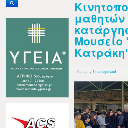
Κινητοπο
μαθητών 
κατάργη
Μουσείο
Κατράκη
Category:
Uncategorised