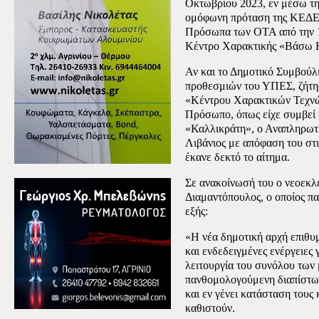
Οκτωβρίου 2023, εν μέσω της
ομόφωνη πρόταση της ΚΕΔΕ 
Πρόσωπα των ΟΤΑ από την 1η
Κέντρο Χαρακτικής «Βάσω 
Αν και το Δημοτικό Συμβούλ
προθεσμιών του ΥΠΕΣ, ζήτησε
«Κέντρου Χαρακτικών Τεχν
Πρόσωπο, όπως είχε συμβεί 
«Καλλικράτη», ο Αναπληρω
Λιβάνιος με απόφαση του στι
έκανε δεκτό το αίτημα.
Σε ανακοίνωσή του ο νεοεκλ
Διαμαντόπουλος, ο οποίος π
εξής:
«Η νέα δημοτική αρχή επιθυμ
και ενδεδειγμένες ενέργειες
λειτουργία του συνόλου των
πανθομολογούμενη διαπίστωσ
και εν γένει κατάσταση τους
καθιστούν.