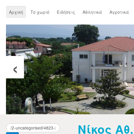
Αρχική
Το χωριό
Ειδήσεις
Αθλητικά
Αγροτικά
‹
Νίκος Αθ.