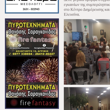
εγκαινίων της συμπεριληπτι
στο Κέντρο Διημέρευσης κα
Ελευσίνα.