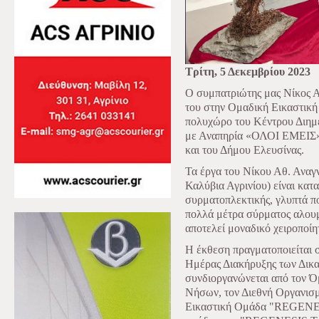
Τρίτη, 5 Δεκεμβρίου 2023
Ο συμπατριώτης μας Νίκος 
του στην Ομαδική Εικαστι
πολυχώρο του Κέντρου Διημ
με Αναπηρία «ΟΛΟΙ ΕΜΕΙΣ», 
και του Δήμου Ελευσίνας.
Τα έργα του Νίκου Αθ. Αναγ
Καλύβια Αγρινίου) είναι κατ
συρματοπλεκτικής, γλυπτά πο
πολλά μέτρα σύρματος αλουμ
αποτελεί μοναδικό χειροποίητ
Η έκθεση πραγματοποιείται 
Ημέρας Διακήρυξης των Δικ
συνδιοργανώνεται από τον 
Νήσων, τον Διεθνή Οργανισμό 
Εικαστική Ομάδα "REGENESIS