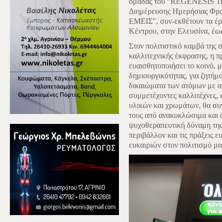
ομάδας του "REGENESIS Tras
Διημέρευσης Ημερήσιας Φρο
ΕΜΕΙΣ", συν-εκθέτουν τα έργ
Κέντρου, στην Ελευσίνα, έως
Στον πολιτιστικό καμβά της 
καλλιτεχνικής έκφρασης, η 
ευαισθητοποιήσει το κοινό, 
δημιουργικότητας, για ζητήμ
δικαιώματα των ατόμων με αν
συμμετέχοντες καλλιτέχνες,
υλικών και χρωμάτων, θα συν
τους από ανακυκλώσιμα και ά
ψυχοθεραπευτική δύναμη της 
περιβάλλον και τις πράξεις ε
ευκαιριών στον πολιτισμό μα