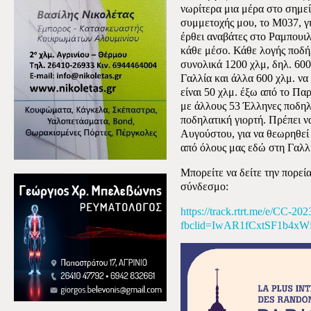
νωρίτερα μια μέρα στο σημεί
συμμετοχής μου, το Μ037, γι
έρθει αναβάτες στο Ραμπουιλ
κάθε μέσο. Κάθε λογής ποδή
συνολικά 1200 χλμ, δηλ. 600
Γαλλία και άλλα 600 χλμ. ν
είναι 50 χλμ. έξω από το Πα
με άλλους 53 Έλληνες ποδηλ
ποδηλατική γιορτή. Πρέπει ν
Αυγούστου, για να θεωρηθεί
από όλους μας εδώ στη Γαλλ
Μπορείτε να δείτε την πορεί
σύνδεσμο:
https://track.rtrt.me/e/CC-202
fbclid=IwAR1fCxtSF1b4