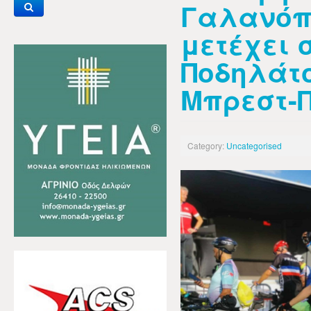
Γαλανόπ
μετέχει 
Ποδηλάτο
Μπρεστ-
Category:
Uncategorised