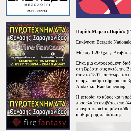
Παρίσι-Μπρεστ-Παρίσι: (Γ
Εκκίνηση: Bergerie National
Μήκος: 1.200 χλμ,
Αναβάτες
Είναι μια αυτοφερόμενη διαδ
στη Βρέστη στις ακτές της Β
ήταν το 1891 και θεωρείται 
υπάρχει ακόμα σήμερα και β
A
udax και
R
andonneuring.
Η ιστορία, το κύρος και η 
προσελκύει αναβάτες από όλο
πραγματοποιείται μόνο κάθε
αίσθηση της περίστασης.