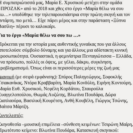
Η συμπατριώτισσά μας, Μαρία Ε. Χρυσικού μετέχει στην ομάδα
«ΠΡΟΖΑΚ» από το 2018 και χθες στο έργο «Μαρία θέλω να σου
πω…» υποδύθηκε την τηλεπαρουσιάστρια στην πρώτη σκηνή και τον
αντάρτη, πιο μετά… Είχε πάρει μέρος και στην παράσταση «Ξύπνα
Βασίλη» πέρυσι το καλοκαίρι.
Για το έργο «Μαρία θέλω να σου πω …»
Πρόκειται για την ιστορία μιας αυθεντικής γυναίκας που για άλλους
αποτελούσε σύμβολο δύναμης και για άλλους μια αδίστακτη κυνική
προσωπικότητα. Ουσιαστικά, η φεμινίστρια Πενταγιώτισσα – Ελλάδα,
ένα πρόσωπο, πολλές οι όψεις, με γέλιο, δάκρυ, συγκίνηση,
προβληματισμό. Όπως είναι οι περισσότερες μέρες της ζωή μας
Διανομή
(με σειρά εμφάνισης):
Σπύρος Παληγεώργος, Σοφοκλής
Τσιακανίκας, Ντόρα Κραββαρίτη, Μαρία Κονδύλη, Ειρήνη Κοντούρη,
Μαρία Ευθ. Χρυσικού, Νεφέλη Κορδάτου, Σταυρούλα
Ευαγγελοπούλου, Θωμάς Αυζώτης, Βλωτίνα Πουδάρα, Δώρα
Σιαπλαούρα, Βασιλική Κουρέτση, Ανθή Κουβέλη, Γιώργος Τσώνης,
Βαίτσα Μάρτζη.
Συντελεστές:
Σκηνοθεσία –μουσική επιμέλεια –σύνθεση κειμένων: Τσιρώνη Μαίρη,
Πρωτότυπο κείμενο: Βλωτίνα Πουδάρα, Κατασκευή σκηνικού: