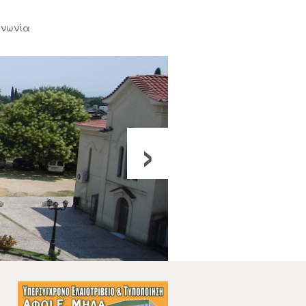
ινωνία
›