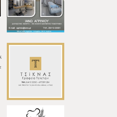
ς
"
ε