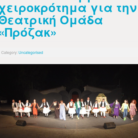
χειροκρότημα για την
Θεατρική Ομάδα
«Πρόζακ»
Category:
Uncategorised