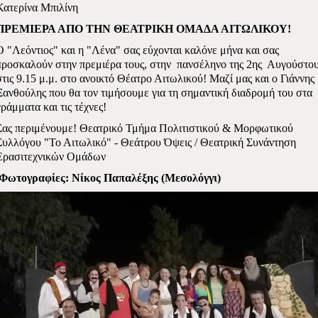
Κατερίνα Μπιλίνη
ΠΡΕΜΙΕΡΑ ΑΠΟ ΤΗΝ ΘΕΑΤΡΙΚΗ ΟΜΑΔΑ ΑΙΤΩΛΙΚΟΥ!
Ο "Λεόντιος" και η "Λένα" σας εύχονται καλόνε μήνα και σας
προσκαλούν στην πρεμιέρα τους, στην
πανσέληνο της 2ης
Αυγούστο
στις 9.15 μ.μ. στο ανοικτό Θέατρο Αιτωλικού! Μαζί μας και ο Γιάννης
Ξανθούλης που θα τον τιμήσουμε για τη σημαντική διαδρομή του στα
γράμματα και τις τέχνες!
Σας περιμένουμε! Θεατρικό Τμήμα Πολιτιστικού & Μορφωτικού
Συλλόγου "Το Αιτωλικό" - Θεάτρου Όψεις / Θεατρική Συνάντηση
Ερασιτεχνικών Ομάδων
Φωτογραφίες: Νίκος Παπαλέξης (Μεσολόγγι)