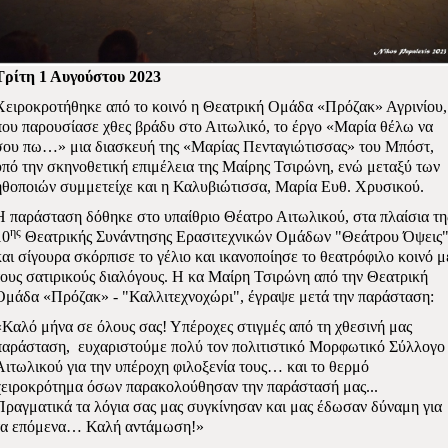
Τρίτη 1 Αυγούστου 2023
Χειροκροτήθηκε από το κοινό η Θεατρική Ομάδα «Πρόζακ» Αγρινίου,
που παρουσίασε χθες βράδυ στο Αιτωλικό, το έργο «Μαρία θέλω να
σου πω…» μια διασκευή της «Μαρίας Πενταγιώτισσας» του Μπόστ,
υπό την σκηνοθετική επιμέλεια της Μαίρης Τσιρώνη, ενώ μεταξύ των
ηθοποιών συμμετείχε και η Καλυβιώτισσα, Μαρία Ευθ. Χρυσικού.
Η παράσταση δόθηκε στο υπαίθριο Θέατρο Αιτωλικού, στα πλαίσια τη
ης
10
Θεατρικής Συνάντησης Ερασιτεχνικών Ομάδων "Θεάτρου Όψεις
και σίγουρα σκόρπισε το γέλιο και ικανοποίησε το θεατρόφιλο κοινό μ
τους σατιρικούς διαλόγους. Η κα Μαίρη Τσιρώνη από την Θεατρική
Ομάδα «Πρόζακ» - "Καλλιτεχνοχώρι", έγραψε μετά την παράσταση:
«Καλό μήνα σε όλους σας! Υπέροχες στιγμές από τη χθεσινή μας
παράσταση,
ευχαριστούμε πολύ τον πολιτιστικό Μορφωτικό Σύλλογο
Αιτωλικού για την υπέροχη φιλοξενία τους… και το θερμό
χειροκρότημα όσων παρακολούθησαν την παράστασή μας...
Πραγματικά τα λόγια σας μας συγκίνησαν και μας έδωσαν δύναμη για
τα επόμενα… Καλή αντάμωση!»