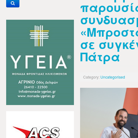
παρουσί
συνδυασ
«Μπροστ
σε συγκέ
Πάτρα
Category:
Uncategorised