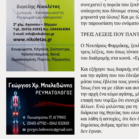
συνεχιστεί η πορεία που ξεκί
υπόσχεση που δίνουμε στους
μπροστά για όλους! Και με 
την παρουσίαση του ονόματο
ΤΡΕΙΣ ΛΕΞΕΙΣ ΠΟΥ ΠΑΝ
Ο Νεκτάριος Φαρμάκης, ξεκίν
τρεις λέξεις, που όπως τόνισ
του διαδρομής στα κοινά. «
Και εξήγησε πως διαρκής στό
και την αγάπη που του έδειξα
μάτια τους έβλεπα τους γονεί
Ίσως έτσι να με είδαν και αυ
την αρχή ένα κύμα αγάπης, μ
επαφή που νομίζω ότι συνεχί
άλλων. Ενώ μιλώντας για τη
διάρκεια της θητείας που ολ
και λάθη ή αστοχίες, ότι δεν 
δημόσιος άνδρας πρέπει πάντ
δεν έγιναν.