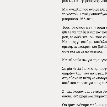
μου ως Περιφερειάρχης Δυτι
Μία αγκαλιά που άνοιξε ίσω
το κοστούμι ενός βαθυστόχα
μπορούσα, άλλωστε;
Τους πλησίασα με την ορμή 
ήθελε να παλέψει για τον τόπ
μου, τα αδέλφια μου, τους φί
Και ίσως γι’ αυτό με κατέκλ
άμεση, ανυπόκριτη και βαθιά
συνεχίζεται μέχρι σήμερα.
Και τώρα θα πω για τη συγγ
Σε μία 4ετία διοίκησης, προ
υπήρξαν λάθη και αστοχίες. 
στη δύσκολη θέση να δυσαρ
αυτό που έπρεπε για τους πο
Ζητάω λοιπόν μία μεγάλη συ
όσους, ενδεχομένως πίκρανα
Θα ήταν ανέντιμο να βρίσκο