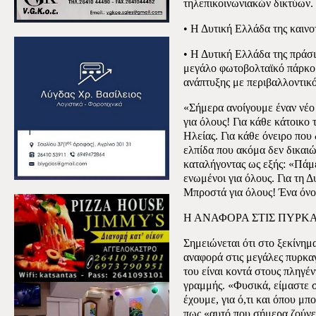
τηλεπικοινωνιακών δικτύων.
• Η Δυτική Ελλάδα της καινο
• Η Δυτική Ελλάδα της πράσ
μεγάλο φωτοβολταϊκό πάρκο 
ανάπτυξης με περιβαλλοντικ
«Σήμερα ανοίγουμε έναν νέο 
για όλους! Για κάθε κάτοικο 
Ηλείας. Για κάθε όνειρο που 
ελπίδα που ακόμα δεν δικαι
καταλήγοντας ως εξής: «Πά
ενωμένοι για όλους. Για τη Δ
Μπροστά για όλους! Ένα όνο
Η ΑΝΑΦΟΡΑ ΣΤΙΣ ΠΥΡΚΑ
Σημειώνεται ότι στο ξεκίνημα
αναφορά στις μεγάλες πυρκαγ
του είναι κοντά στους πληγέν
γραμμής. «Φυσικά, είμαστε 
έχουμε, για ό,τι και όπου μ
πως «αυτό που σήμερα ζούνε 