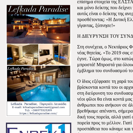
επίσημα στοιχεία της ΕΛΣΤΑΤ
και μόνο δείκτης που δείχνει 
αυτός είναι ο δείκτης της αν
προσθέτοντας: «Η Δυτική Ελλ
γίγαντας, ξύπνησε!»
Η ΔΙΕΥΡΥΝΣΗ ΤΟΥ ΣΥΝ
Στη συνέχεια, ο Νεκτάριος 
νέας θητείας. «Το 2019 σας ε
έγινε. Τώρα όμως, στο κατώφ
μπροστά! Μπροστά για όλους!
έμβλημα του συνδυασμού το
Ο ίδιος εξέφρασε τη χαρά το
βρίσκονται κοντά του οι αρχ
στη διεύρυνση του συνδυασμ
νέοι φίλοι θα είναι κοντά μα
άνθρωποι που ανήκουν σε άλ
βρεθήκαμε απέναντι, σήμερα 
δική τους πορεία, αλλά γιατ
πορεία προς το μέλλον. Γιατί
προσπάθεια που κάναμε και τ