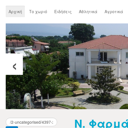
Αρχική
Το χωριό
Ειδήσεις
Αθλητικά
Αγροτικά
‹
Ν. Φαρμά