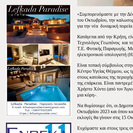
«Συμπορευόμαστε με την Δέσ
του Οκτωβρίου, την καλωσορ
για την νέα
δυναμική πορεία
Κατάγεται από την Κρήτη, εί
Τεχνολόγος Γεωπόνος
και τ
Τ.Ε. Φυτικής Παραγωγής. Μιλ
ηλεκτρονικού υπολογιστή (Η
Είναι τοπική σύμβουλος στη
Κέντρο Υγείας Θέρμου, ως τ
στους κατοίκους της περιοχής
της επάρκεια. Είναι παντρεμ
Χρήστο Χόντο (από τον Άγιο
».
μια κόρη
Να θυμίσουμε ότι, οι Δημοτικ
Οκτωβρίου 2023 και όπου και
εκλογές θα γίνουν στις 15 Ο
Ευχόμαστε και στους τρεις σ