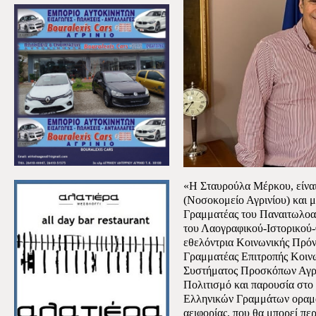
«Η Σταυρούλα Μέρκου, είναι
(Νοσοκομείο Αγρινίου) και 
Γραμματέας του Παναιτωλοα
του Λαογραφικού-Ιστορικού-
εθελόντρια Κοινωνικής Πρόν
Γραμματέας Επιτροπής Κοιν
Συστήματος Προσκόπων Αγρι
Πολιτισμό και παρουσία στ
Ελληνικών Γραμμάτων οραματ
αειφορίας, που θα μπορεί πε