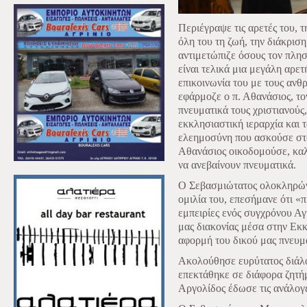
Περιέγραψε τις αρετές του, 
όλη του τη ζωή, την διάκριση
αντιμετώπιζε όσους τον πλησ
είναι τελικά μια μεγάλη αρε
επικοινωνία του με τους αν
εφάρμοζε ο π. Αθανάσιος, το
πνευματικά τους χριστιανούς
εκκλησιαστική ιεραρχία και τ
ελεημοσύνη που ασκούσε στο
Αθανάσιος οικοδομούσε, κα
να ανεβαίνουν πνευματικά.
Ο Σεβασμιώτατος ολοκληρώνο
ομιλία του, επεσήμανε ότι «
εμπειρίες ενός συγχρόνου Αγί
μας διακονίας μέσα στην Εκκ
αφορμή του δικού μας πνευμα
Ακολούθησε ευρύτατος διάλο
επεκτάθηκε σε διάφορα ζητή
Αργολίδος έδωσε τις ανάλογε