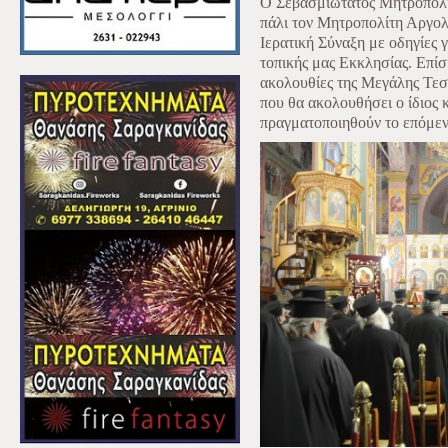
Ο Σεβασμιώτατος Μητροπολίτ
πάλι τον Μητροπολίτη Αργολί
Ιερατική Σύναξη με οδηγίες γ
τοπικής μας Εκκλησίας. Επίση
ακολουθίες της Μεγάλης Τεσ
που θα ακολουθήσει ο ίδιος κ
πραγματοποιηθούν το επόμεν