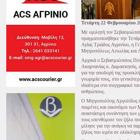
Τετάρτη 22 Φεβρουαρίου 2
Με ομιλητή τον Σεβασμιώτατ
πραγματοποιήθηκε την Τετάρ
Αγίας Τριάδος Αγρινίου, η Γε
Μητροπόλεως Αιτωλίας και Α
Αρχικά ο Σεβασμιώτατος Ποι
Ακαρνανίας κ. Δαμασκηνός, 
για την αποδοχή της προσκλ
γνωριμία τους, στο γενικότε
ιδιαίτερα στο συγγραφικό του
ανθρώπους.
Ο Μητροπολίτης Αργολίδος κ
ποιμένες και οικονόμοι των
αναστάσιμη συνάντηση των μ
τους υπενθύμισε τον ζήλο πο
μίλησε για την ανάγκη να πα
ζήλος του ιερέα σε ολόκληρη