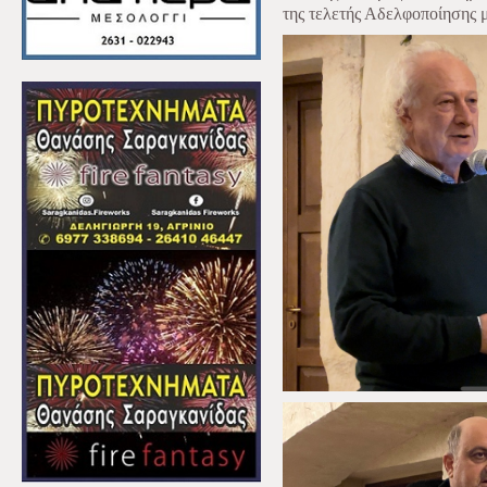
της τελετής Αδελφοποίησης 