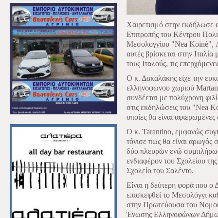
Χαιρετισμό στην εκδήλωσε α
Επιτροπής του Κέντρου Πολιτ
Μεσολογγίου "Nea Koinè", Λ
αυτές βρίσκεται στην Ιταλία
τους Ιταλούς, τις επερχόμενε
Ο κ. Δακαλάκης είχε την ευκ
ελληνοφώνου χωριού Martano,
συνδέεται με πολύχρονη φιλί
στις εκδηλώσεις του "Nea K
οποίες θα είναι αφιερωμένες
Ο κ. Tarantino, εμφανώς συγ
τόνισε πως θα είναι αρωγός 
δύο πλευρών ενώ συμπλήρωσε
ενδιαφέρον του Σχολείου της
Σχολείο του Σαλέντο.
Είναι η δεύτερη φορά που ο 
επισκεφθεί το Μεσολόγγι καθ
στην Πρωτεύουσα του Νομού
Ένωσης Ελληνοφώνων Δήμων τ