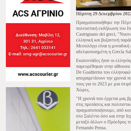
Πέμπτη 29 Δεκεμβρίου 202
Πραγματοποιήθηκε την Πέμπτ
πολιτιστική εκδήλωση του Ι
Castrignano dei greci, "Nuov
ελληνική και βυζαντινή παρά
Μεσολόγγι είναι η μοναδική 
αδελφοποιημένη η Grecìa Sal
Εκατοντάδες ήταν οι ελληνόφ
παρευρέθηκαν στην αίθουσα
De Gualtieriss του ελληνοφών
αποχαιρετίσουν την χρονιά π
τους για το 2023 με μια σει
Χώρες.
"Η χρονιά που έρχεται μας βρ
στις προτάσεις και πολιτιστι
πραγματοποιήσουμε, από κοι
στο Σαλέντο όσο και στην Ι
μεταξύ άλλων ο Πρόεδρος το
Fernando Pensa.