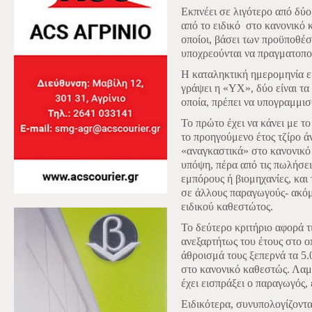
Eκπνέει σε λιγότερο από δύο
από το ειδικό στο κανονικό
οποίοι, βάσει των προϋποθέσ
υποχρεούνται να πραγματοπο
Η καταληκτική ημερομηνία εί
γράψει η «ΥΧ», δύο είναι τα
οποία, πρέπει να υπογραμμισθ
Το πρώτο έχει να κάνει με τ
το προηγούμενο έτος τζίρο 
«αναγκαστικά» στο κανονικό
υπόψη, πέρα από τις πωλήσει
εμπόρους ή βιομηχανίες, και
σε άλλους παραγωγούς- ακόμ
ειδικού καθεστώτος.
Το δεύτερο κριτήριο αφορά τ
ανεξαρτήτως του έτους στο ο
άθροισμά τους ξεπερνά τα 5.
στο κανονικό καθεστώς. Λαμ
έχει εισπράξει ο παραγωγός, 
Ειδικότερα, συνυπολογίζοντα